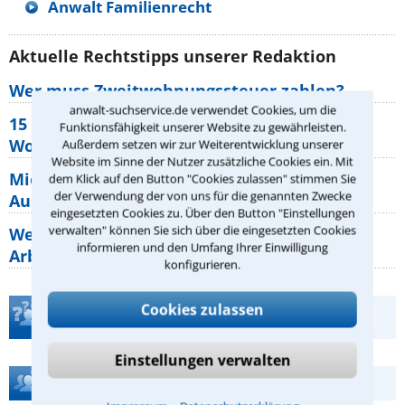
Anwalt Familienrecht
Aktuelle Rechtstipps unserer Redaktion
Wer muss Zweitwohnungssteuer zahlen?
anwalt-suchservice.de verwendet Cookies, um die
15 elementare Rechte, die jeder
Funktionsfähigkeit unserer Website zu gewährleisten.
Wohnungseigentümer kennen sollte
Außerdem setzen wir zur Weiterentwicklung unserer
Website im Sinne der Nutzer zusätzliche Cookies ein. Mit
Mietpreisbremse 2026: Alle Regeln,
dem Klick auf den Button "Cookies zulassen" stimmen Sie
der Verwendung der von uns für die genannten Zwecke
Ausnahmen und Rechte für Mieter
eingesetzten Cookies zu. Über den Button "Einstellungen
verwalten" können Sie sich über die eingesetzten Cookies
Welche Regeln für Teilnahme, Urlaub,
informieren und den Umfang Ihrer Einwilligung
Arbeitszeit gelten beim
konfigurieren.
Cookies zulassen
Teste Dein Rechtswissen
Einstellungen verwalten
Hilfe bei Ihrer Anwaltsuche?
⁃