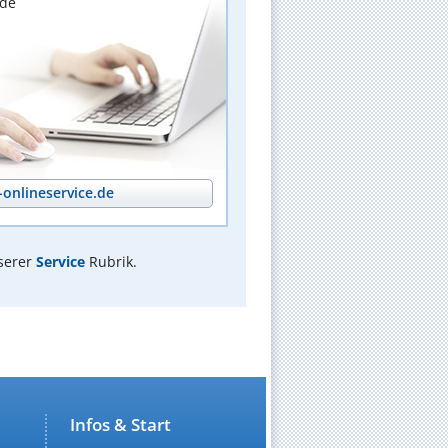
nde
onlineservice.de
serer
Service
Rubrik.
Infos & Start