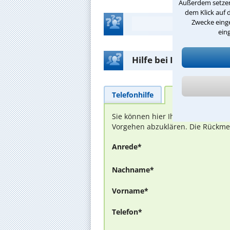
Außerdem setzen 
dem Klick auf 
Zwecke einge
ein
Hilfe bei Ihrer Anwalt
Telefonhilfe
Beratungsanfra
Sie können hier Ihren Fall schild
Vorgehen abzuklären. Die Rückmel
Anrede*
Nachname*
Vorname*
Telefon*