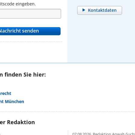
eitscode eingeben.
Kontaktdaten
 finden Sie hier:
srecht
cht München
rer Redaktion
e
07.08.2026,
Redaktion Anwalt-Suchs