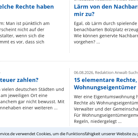
elche Rechte haben
Lärm von den Nachbar
mir zu?
um: Man ist pünktlich am
Egal, ob Lärm durch spielende 
rscheint nicht auf der
benachbarten Bolzplatz erzeugt 
stalter, wenn sich die
Wie können genervte Nachbarn
mmt es vor, dass sich
vorgehen? ...
e
06.08.2026,
Redaktion Anwalt-Suchs
teuer zahlen?
15 elementare Rechte, 
Wohnungseigentümer k
n vielen deutschen Städten und
am jeweiligen Ort eine
Wer eine Eigentumswohnung hat
manchem gar nicht bewusst. Mit
Rechte als Wohnungseigentüm
nnehaben einer weiteren ...
Verwalter und der Gemeinschaf
Für Wohnungseigentümergemei
Regeln, niedergelegt ...
rvice.de verwendet Cookies, um die Funktionsfähigkeit unserer Website zu 