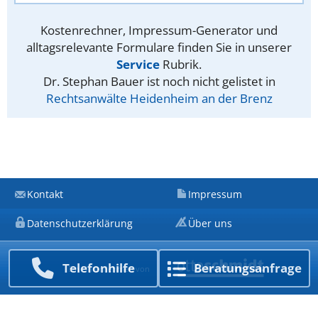
Kostenrechner, Impressum-Generator und
alltagsrelevante Formulare finden Sie in unserer
Service
Rubrik.
Dr. Stephan Bauer ist noch nicht gelistet in
Rechtsanwälte Heidenheim an der Brenz
Kontakt
Impressum
Datenschutzerklärung
Über uns
Telefon­hilfe
Beratungs­anfrage
Ein Unternehmen von