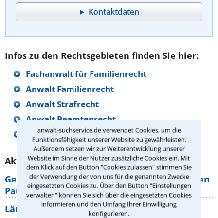
Kontaktdaten
Infos zu den Rechtsgebieten finden Sie hier:
Fachanwalt für Familienrecht
Anwalt Familienrecht
Anwalt Strafrecht
Anwalt Beamtenrecht
anwalt-suchservice.de verwendet Cookies, um die
Anwalt Verwaltungsrecht
Funktionsfähigkeit unserer Website zu gewährleisten.
Außerdem setzen wir zur Weiterentwicklung unserer
Website im Sinne der Nutzer zusätzliche Cookies ein. Mit
Aktuelle Rechtstipps unserer Redaktion
dem Klick auf den Button "Cookies zulassen" stimmen Sie
der Verwendung der von uns für die genannten Zwecke
Geänderte Abflugzeiten: Welche Rechte haben
eingesetzten Cookies zu. Über den Button "Einstellungen
Pauschalurlauber?
verwalten" können Sie sich über die eingesetzten Cookies
informieren und den Umfang Ihrer Einwilligung
Lärm von den Nachbarn: Welche Rechte
konfigurieren.