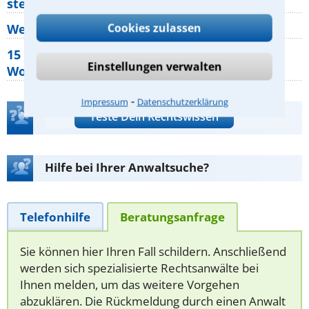
stehen mir zu?
Cookies zulassen
Wer muss Zweitwohnungssteuer zahlen?
15 elementare Rechte, die jeder
Einstellungen verwalten
Wohnungseigentümer kennen sollte
⁃
Impressum
Datenschutzerklärung
Teste Dein Rechtswissen
Hilfe bei Ihrer Anwaltsuche?
Telefonhilfe
Beratungsanfrage
Sie können hier Ihren Fall schildern. Anschließend
werden sich spezialisierte Rechtsanwälte bei
Ihnen melden, um das weitere Vorgehen
abzuklären. Die Rückmeldung durch einen Anwalt