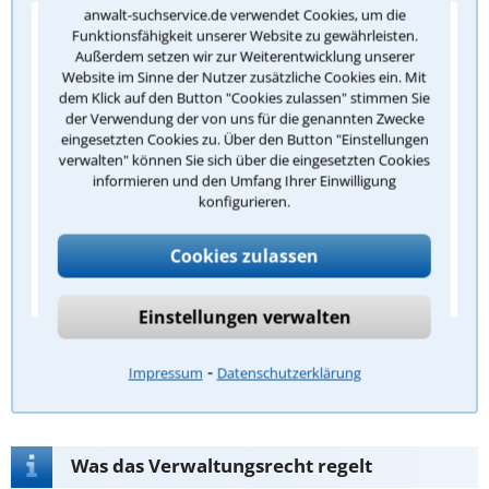
anwalt-suchservice.de verwendet Cookies, um die
Frage 1/5: Was ist ein Verwaltungsakt im
Funktionsfähigkeit unserer Website zu gewährleisten.
Sinne des Verwaltungsrechts?
Außerdem setzen wir zur Weiterentwicklung unserer
Website im Sinne der Nutzer zusätzliche Cookies ein. Mit
Eine hoheitliche Maßnahme einer Behörde zur
dem Klick auf den Button "Cookies zulassen" stimmen Sie
Regelung eines Einzelfalls mit Außenwirkung
der Verwendung der von uns für die genannten Zwecke
eingesetzten Cookies zu. Über den Button "Einstellungen
Jede schriftliche Mitteilung einer Behörde
verwalten" können Sie sich über die eingesetzten Cookies
informieren und den Umfang Ihrer Einwilligung
Ein Gesetz, das vom Bundestag beschlossen
konfigurieren.
wird
Cookies zulassen
Eine interne Dienstanweisung innerhalb einer
Behörde
Einstellungen verwalten
Antwort überprüfen
⁃
Impressum
Datenschutzerklärung
Was das Verwaltungsrecht regelt