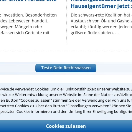
Hauseigentümer jetzt
e Investition. Besonderheiten
Die schwarz-rote Koalition ha
endes Lebewesen handelt.
Austausch von Öl‑ und Gasheiz
 wegen Mängeln oder
erlaubt; künftig werden jedoch
fassen sich Gerichte mit
größere Rolle spielen. ...
Teste Dein Rechtswissen
suche?
rvice.de verwendet Cookies, um die Funktionsfähigkeit unserer Website zu 
wir zur Weiterentwicklung unserer Website im Sinne der Nutzer zusätzliche
den Button "Cookies zulassen" stimmen Sie der Verwendung der von uns fü
setzten Cookies zu. Über den Button "Einstellungen verwalten" können Sie 
ge
gesetzten Cookies informieren und den Umfang Ihrer Einwilligung konfigurie
ern. Anschließend werden sich spezialisierte Rechtsanwälte bei Ih
Cookies zulassen
dung durch einen Anwalt ist für Sie kostenlos.