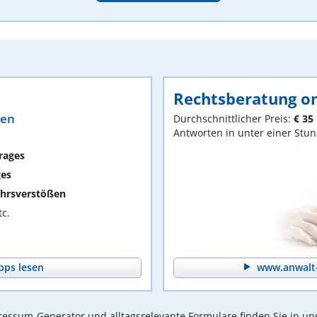
Rechtsberatung on
ten
Durchschnittlicher Preis:
€ 35
Antworten in unter einer Stu
rages
ges
hrsverstößen
c.
pps lesen
www.anwalt-
essum-Generator und alltagsrelevante Formulare finden Sie in un