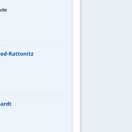
echt
ried-Rattonitz
t
hardt