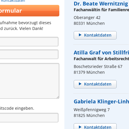
n Kontaktdaten
Dr. Beate Wernitznig
ormular
Fachanwältin für Familienr
Oberanger 42
aufnahme bevorzugt dieses
80331 München
d zurück. Vielen Dank!
Kontaktdaten
Atilla Graf von Stillf
Fachanwalt für Arbeitsrech
Boschetsrieder Straße 67
81379 München
Kontaktdaten
Gabriela Klinger-Lin
eitscode eingeben.
Weißpfennigweg 7
81825 München
Kontaktdaten