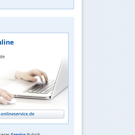
line
nde
onlineservice.de
serer
Service
Rubrik.