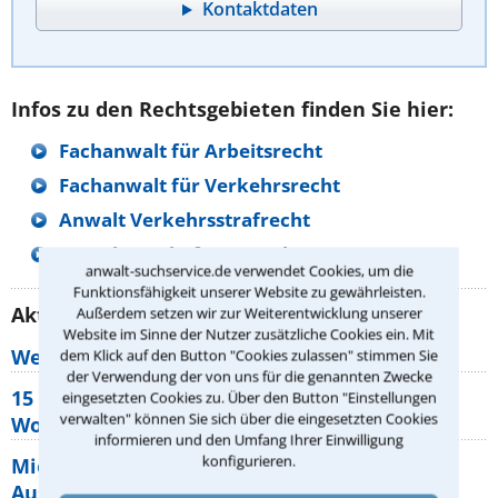
Kontaktdaten
Infos zu den Rechtsgebieten finden Sie hier:
Fachanwalt für Arbeitsrecht
Fachanwalt für Verkehrsrecht
Anwalt Verkehrsstrafrecht
Anwalt Arzthaftungsrecht
anwalt-suchservice.de verwendet Cookies, um die
Funktionsfähigkeit unserer Website zu gewährleisten.
Aktuelle Rechtstipps unserer Redaktion
Außerdem setzen wir zur Weiterentwicklung unserer
Website im Sinne der Nutzer zusätzliche Cookies ein. Mit
Wer muss Zweitwohnungssteuer zahlen?
dem Klick auf den Button "Cookies zulassen" stimmen Sie
der Verwendung der von uns für die genannten Zwecke
15 elementare Rechte, die jeder
eingesetzten Cookies zu. Über den Button "Einstellungen
verwalten" können Sie sich über die eingesetzten Cookies
Wohnungseigentümer kennen sollte
informieren und den Umfang Ihrer Einwilligung
konfigurieren.
Mietpreisbremse 2026: Alle Regeln,
Ausnahmen und Rechte für Mieter