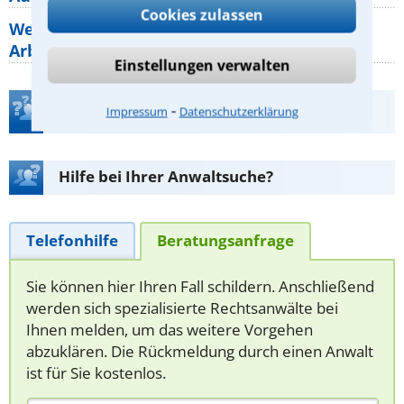
Cookies zulassen
Welche Regeln für Teilnahme, Urlaub,
Arbeitszeit gelten beim
Einstellungen verwalten
⁃
Teste Dein Rechtswissen
Impressum
Datenschutzerklärung
Hilfe bei Ihrer Anwaltsuche?
Telefonhilfe
Beratungsanfrage
Sie können hier Ihren Fall schildern. Anschließend
werden sich spezialisierte Rechtsanwälte bei
Ihnen melden, um das weitere Vorgehen
abzuklären. Die Rückmeldung durch einen Anwalt
ist für Sie kostenlos.