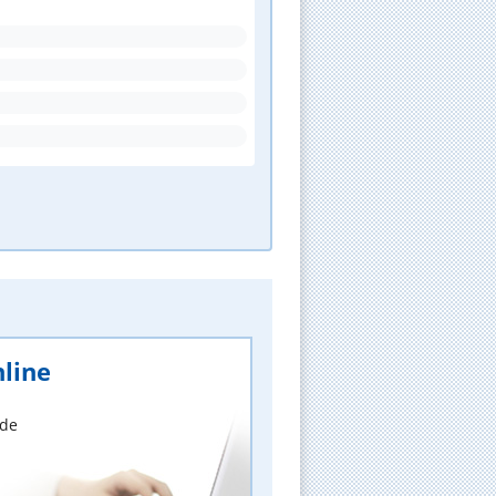
line
nde