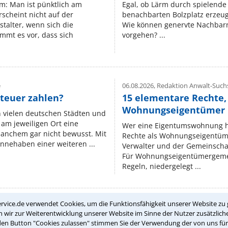
um: Man ist pünktlich am
Egal, ob Lärm durch spielende 
rscheint nicht auf der
benachbarten Bolzplatz erzeugt 
stalter, wenn sich die
Wie können genervte Nachbarn
mmt es vor, dass sich
vorgehen? ...
e
06.08.2026,
Redaktion Anwalt-Suchs
teuer zahlen?
15 elementare Rechte, 
Wohnungseigentümer k
n vielen deutschen Städten und
am jeweiligen Ort eine
Wer eine Eigentumswohnung hat
manchem gar nicht bewusst. Mit
Rechte als Wohnungseigentüm
nnehaben einer weiteren ...
Verwalter und der Gemeinschaf
Für Wohnungseigentümergemei
Regeln, niedergelegt ...
rvice.de verwendet Cookies, um die Funktionsfähigkeit unserer Website zu 
wir zur Weiterentwicklung unserer Website im Sinne der Nutzer zusätzliche
Teste Dein Rechtswissen
den Button "Cookies zulassen" stimmen Sie der Verwendung der von uns fü