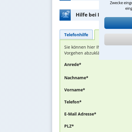
Zwecke einge
ein
Hilfe bei Ihrer Anwalt
Telefonhilfe
Beratungsanfra
Sie können hier Ihren Fall schild
Vorgehen abzuklären. Die Rückmel
Anrede*
Nachname*
Vorname*
Telefon*
E-Mail Adresse*
PLZ*