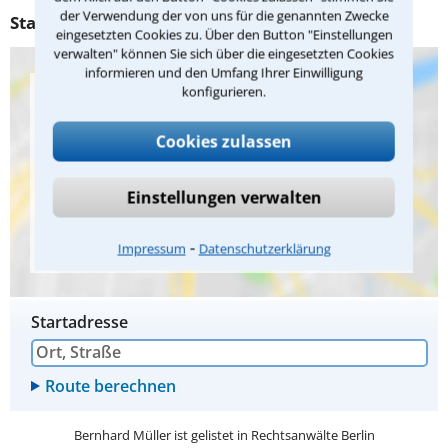
der Verwendung der von uns für die genannten Zwecke
Standort / Anfahrt
eingesetzten Cookies zu. Über den Button "Einstellungen
verwalten" können Sie sich über die eingesetzten Cookies
informieren und den Umfang Ihrer Einwilligung
konfigurieren.
Bei der Einbindung von Google Maps übermitteln wir Daten
an Google LLC. Wenn Sie in die Nutzung von Google Maps
einwilligen möchten, klicken Sie bitte auf "OK". Sie können
Cookies zulassen
Ihre Einwilligung jederzeit widerrufen. Weitere Infos finden
Sie in der
Datenschutzerklärung
.
Einstellungen verwalten
OK
⁃
Impressum
Datenschutzerklärung
Startadresse
Bernhard Müller ist gelistet in
Rechtsanwälte Berlin