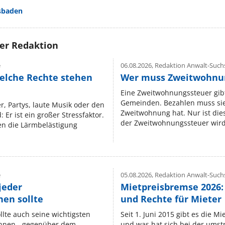
sbaden
rer Redaktion
e
06.08.2026,
Redaktion Anwalt-Suchs
elche Rechte stehen
Wer muss Zweitwohnun
Eine Zweitwohnungssteuer gibt
Gemeinden. Bezahlen muss sie,
r, Partys, laute Musik oder den
Zweitwohnung hat. Nur ist die
 Er ist ein großer Stressfaktor.
der Zweitwohnungssteuer wird 
n die Lärmbelästigung
e
05.08.2026,
Redaktion Anwalt-Suchs
jeder
Mietpreisbremse 2026:
en sollte
und Rechte für Mieter
lte auch seine wichtigsten
Seit 1. Juni 2015 gibt es die M
nnen - gegenüber dem
und was hat sich bei der umst