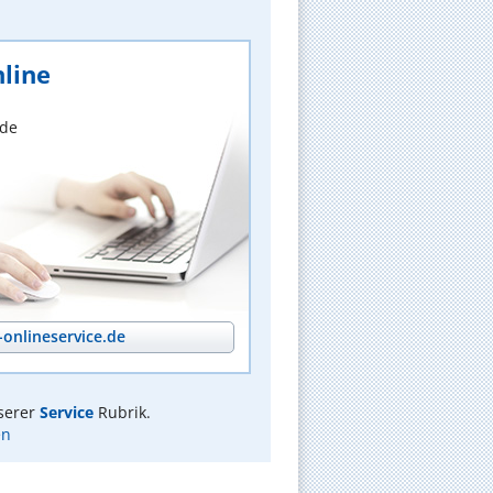
line
nde
onlineservice.de
serer
Service
Rubrik.
en