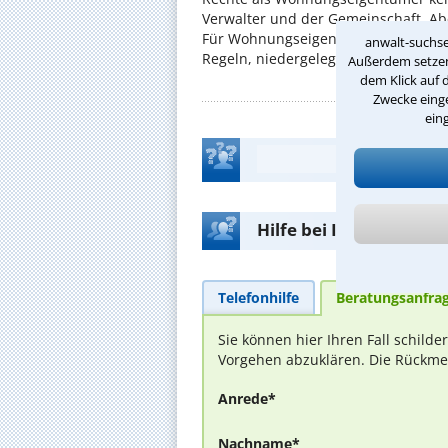
Verwalter und der Gemeinschaft. Ab
Für Wohnungseigentümergemeinscha
anwalt-suchse
Regeln, niedergelegt ...
Außerdem setzen 
dem Klick auf 
Zwecke einge
ein
Hilfe bei Ihrer Anwalt
Telefonhilfe
Beratungsanfra
Sie können hier Ihren Fall schild
Vorgehen abzuklären. Die Rückmel
Anrede*
Nachname*