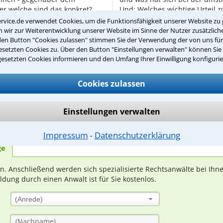
er welche sind das konkret?
Und: Welches wichtige Urteil 
ften gibt es besondere
hat der BGH gefällt? ...
rvice.de verwendet Cookies, um die Funktionsfähigkeit unserer Website zu 
wir zur Weiterentwicklung unserer Website im Sinne der Nutzer zusätzliche
den Button "Cookies zulassen" stimmen Sie der Verwendung der von uns fü
setzten Cookies zu. Über den Button "Einstellungen verwalten" können Sie 
gesetzten Cookies informieren und den Umfang Ihrer Einwilligung konfigurie
Teste Dein Rechtswissen
Cookies zulassen
Einstellungen verwalten
suche?
Impressum
Datenschutzerklärung
⁃
ge
ern. Anschließend werden sich spezialisierte Rechtsanwälte bei Ih
dung durch einen Anwalt ist für Sie kostenlos.
(Anrede)