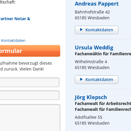
tschaft:
Andreas Pappert
Bahnhofstraße 42
65185 Wiesbaden
Partner Notar &
Kontaktdaten
n Kontaktdaten
Ursula Weddig
ormular
Fachanwältin für Familienr
Wilhelmstraße 4
aufnahme bevorzugt dieses
65185 Wiesbaden
d zurück. Vielen Dank!
Kontaktdaten
Jörg Klepsch
Fachanwalt für Arbeitsrech
Fachanwalt für Familienrec
Adolfsallee 55
65185 Wiesbaden