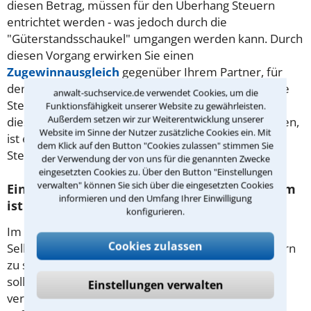
diesen Betrag, müssen für den Überhang Steuern
entrichtet werden - was jedoch durch die
"Güterstandsschaukel" umgangen werden kann. Durch
diesen Vorgang erwirken Sie einen
Zugewinnausgleich
gegenüber Ihrem Partner, für
den unabhängig von der Höhe des Vermögens keine
anwalt-suchservice.de verwendet Cookies, um die
Steuern zu entrichten sind. Da Steuersparmodelle
Funktionsfähigkeit unserer Website zu gewährleisten.
Außerdem setzen wir zur Weiterentwicklung unserer
dieser Art exakter Planung und Berechnung bedürfen,
Website im Sinne der Nutzer zusätzliche Cookies ein. Mit
ist es nahezu unausweichlich, einen Fachanwalt für
dem Klick auf den Button "Cookies zulassen" stimmen Sie
Steuerrecht in Wiesbaden hinzuzuziehen.
der Verwendung der von uns für die genannten Zwecke
eingesetzten Cookies zu. Über den Button "Einstellungen
verwalten" können Sie sich über die eingesetzten Cookies
Einkünfte aus selbständiger Tätigkeit - darum
informieren und den Umfang Ihrer Einwilligung
ist juristischer Beistand empfehlenswert
konfigurieren.
Im Gegensatz zu einem Arbeitnehmer hat ein
Cookies zulassen
Selbstständiger deutlich mehr Möglichkeiten, Steuern
zu sparen, was Sie auch entsprechend ausnutzen
sollten. Sie sind zur Gewinnermittlung nicht
Einstellungen verwalten
verpflichtet, eine Bilanz mit GuV-Rechnung