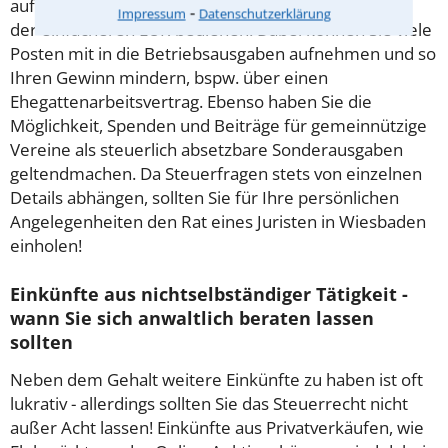
aufzustellen, sondern können sich stattdessen auch
⁃
Impressum
Datenschutzerklärung
der einfacheren EÜR bedienen. Dabei können Sie viele
Posten mit in die Betriebsausgaben aufnehmen und so
Ihren Gewinn mindern, bspw. über einen
Ehegattenarbeitsvertrag. Ebenso haben Sie die
Möglichkeit, Spenden und Beiträge für gemeinnützige
Vereine als steuerlich absetzbare Sonderausgaben
geltendmachen. Da Steuerfragen stets von einzelnen
Details abhängen, sollten Sie für Ihre persönlichen
Angelegenheiten den Rat eines Juristen in Wiesbaden
einholen!
Einkünfte aus nichtselbständiger Tätigkeit -
wann Sie sich anwaltlich beraten lassen
sollten
Neben dem Gehalt weitere Einkünfte zu haben ist oft
lukrativ - allerdings sollten Sie das Steuerrecht nicht
außer Acht lassen! Einkünfte aus Privatverkäufen, wie