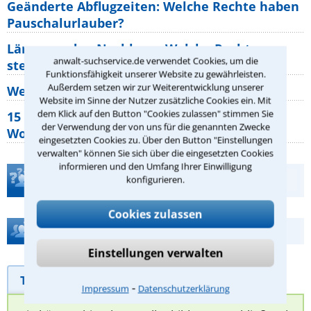
Geänderte Abflugzeiten: Welche Rechte haben
Pauschalurlauber?
Lärm von den Nachbarn: Welche Rechte
anwalt-suchservice.de verwendet Cookies, um die
stehen mir zu?
Funktionsfähigkeit unserer Website zu gewährleisten.
Außerdem setzen wir zur Weiterentwicklung unserer
Wer muss Zweitwohnungssteuer zahlen?
Website im Sinne der Nutzer zusätzliche Cookies ein. Mit
dem Klick auf den Button "Cookies zulassen" stimmen Sie
15 elementare Rechte, die jeder
der Verwendung der von uns für die genannten Zwecke
Wohnungseigentümer kennen sollte
eingesetzten Cookies zu. Über den Button "Einstellungen
verwalten" können Sie sich über die eingesetzten Cookies
informieren und den Umfang Ihrer Einwilligung
Teste Dein Rechtswissen
konfigurieren.
Cookies zulassen
Hilfe bei Ihrer Anwaltsuche?
Einstellungen verwalten
Telefonhilfe
Beratungsanfrage
⁃
Impressum
Datenschutzerklärung