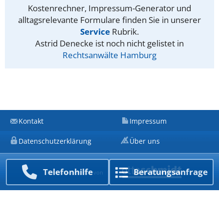
Kostenrechner, Impressum-Generator und
alltagsrelevante Formulare finden Sie in unserer
Service
Rubrik.
Astrid Denecke ist noch nicht gelistet in
Rechtsanwälte Hamburg
Kontakt
Impressum
Datenschutzerklärung
Über uns
Telefon­hilfe
Beratungs­anfrage
Ein Unternehmen von