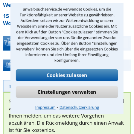
Wer muss Zweitwohnungssteuer zahlen?
anwalt-suchservice.de verwendet Cookies, um die
Funktionsfähigkeit unserer Website zu gewährleisten.
15 elementare Rechte, die jeder
Außerdem setzen wir zur Weiterentwicklung unserer
Wohnungseigentümer kennen sollte
Website im Sinne der Nutzer zusätzliche Cookies ein. Mit
dem Klick auf den Button "Cookies zulassen" stimmen Sie
der Verwendung der von uns für die genannten Zwecke
Teste Dein Rechtswissen
eingesetzten Cookies zu. Über den Button "Einstellungen
verwalten" können Sie sich über die eingesetzten Cookies
informieren und den Umfang Ihrer Einwilligung
konfigurieren.
Hilfe bei Ihrer Anwaltsuche?
Cookies zulassen
Telefonhilfe
Beratungsanfrage
Einstellungen verwalten
Sie können hier Ihren Fall schildern. Anschließend
⁃
Impressum
Datenschutzerklärung
werden sich spezialisierte Rechtsanwälte bei
Ihnen melden, um das weitere Vorgehen
abzuklären. Die Rückmeldung durch einen Anwalt
ist für Sie kostenlos.