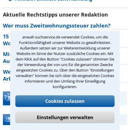
Aktuelle Rechtstipps unserer Redaktion
Wer muss Zweitwohnungssteuer zahlen?
15 elementare Rechte, die jeder
anwalt-suchservice.de verwendet Cookies, um die
Wohnungseigentümer kennen sollte
Funktionsfähigkeit unserer Website zu gewährleisten.
Außerdem setzen wir zur Weiterentwicklung unserer
Mietpreisbremse 2026: Alle Regeln,
Website im Sinne der Nutzer zusätzliche Cookies ein. Mit
dem Klick auf den Button "Cookies zulassen" stimmen Sie
Ausnahmen und Rechte für Mieter
der Verwendung der von uns für die genannten Zwecke
eingesetzten Cookies zu. Über den Button "Einstellungen
Welche Regeln für Teilnahme, Urlaub,
verwalten" können Sie sich über die eingesetzten Cookies
Arbeitszeit gelten beim
informieren und den Umfang Ihrer Einwilligung
konfigurieren.
Teste Dein Rechtswissen
Cookies zulassen
Einstellungen verwalten
Hilfe bei Ihrer Anwaltsuche?