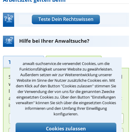
Teste Dein Rechtswissen
Hilfe bei Ihrer Anwaltsuche?
Telefonhilfe
Beratungsanfrage
anwalt-suchservice.de verwendet Cookies, um die
Funktionsfähigkeit unserer Website zu gewährleisten.
Außerdem setzen wir zur Weiterentwicklung unserer
Sie können hier Ihren Fall schildern. Anschließend
Website im Sinne der Nutzer zusätzliche Cookies ein. Mit
werden sich spezialisierte Rechtsanwälte bei
dem Klick auf den Button "Cookies zulassen" stimmen Sie
Ihnen melden, um das weitere Vorgehen
der Verwendung der von uns für die genannten Zwecke
eingesetzten Cookies zu. Über den Button "Einstellungen
abzuklären. Die Rückmeldung durch einen Anwalt
verwalten" können Sie sich über die eingesetzten Cookies
ist für Sie kostenlos.
informieren und den Umfang Ihrer Einwilligung
konfigurieren.
(Anrede)
Cookies zulassen