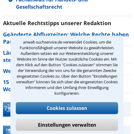
Gesellschaftsrecht
Aktuelle Rechtstipps unserer Redaktion
Geänderte Abflugzeiten: Welche Rechte haben
Pauschalurlauber?
anwalt-suchservice.de verwendet Cookies, um die
Funktionsfähigkeit unserer Website zu gewährleisten.
Lärm von den Nachbarn: Welche Rechte
Außerdem setzen wir zur Weiterentwicklung unserer
stehen mir zu?
Website im Sinne der Nutzer zusätzliche Cookies ein. Mit
dem Klick auf den Button "Cookies zulassen" stimmen Sie
Wer muss Zweitwohnungssteuer zahlen?
der Verwendung der von uns für die genannten Zwecke
eingesetzten Cookies zu. Über den Button "Einstellungen
15 elementare Rechte, die jeder
verwalten" können Sie sich über die eingesetzten Cookies
informieren und den Umfang Ihrer Einwilligung
Wohnungseigentümer kennen sollte
konfigurieren.
Cookies zulassen
Teste Dein Rechtswissen
Einstellungen verwalten
Hilfe bei Ihrer Anwaltsuche?