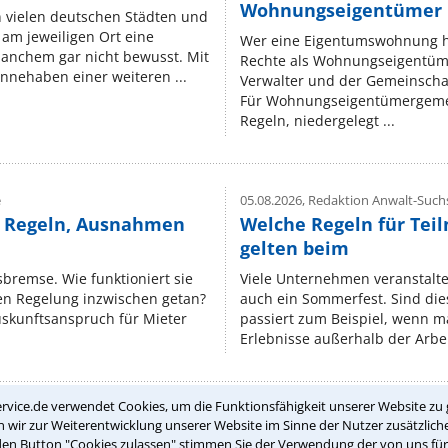
Wohnungseigentümer k
n vielen deutschen Städten und
am jeweiligen Ort eine
Wer eine Eigentumswohnung hat
manchem gar nicht bewusst. Mit
Rechte als Wohnungseigentüm
nnehaben einer weiteren ...
Verwalter und der Gemeinschaf
Für Wohnungseigentümergemei
Regeln, niedergelegt ...
e
05.08.2026,
Redaktion Anwalt-Suchs
e Regeln, Ausnahmen
Welche Regeln für Teil
gelten beim
isbremse. Wie funktioniert sie
Viele Unternehmen veranstalt
nen Regelung inzwischen getan?
auch ein Sommerfest. Sind dies
uskunftsanspruch für Mieter
passiert zum Beispiel, wenn m
Erlebnisse außerhalb der Arbeit
rvice.de verwendet Cookies, um die Funktionsfähigkeit unserer Website zu 
wir zur Weiterentwicklung unserer Website im Sinne der Nutzer zusätzliche
Teste Dein Rechtswissen
den Button "Cookies zulassen" stimmen Sie der Verwendung der von uns fü