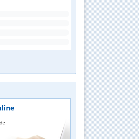
line
nde