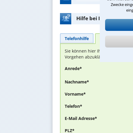
Zwecke einge
ein
Hilfe bei Ihrer Anwalt
Telefonhilfe
Beratungsanfra
Sie können hier Ihren Fall schild
Vorgehen abzuklären. Die Rückmel
Anrede*
Nachname*
Vorname*
Telefon*
E-Mail Adresse*
PLZ*