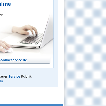
line
nde
onlineservice.de
serer
Service
Rubrik.
ln