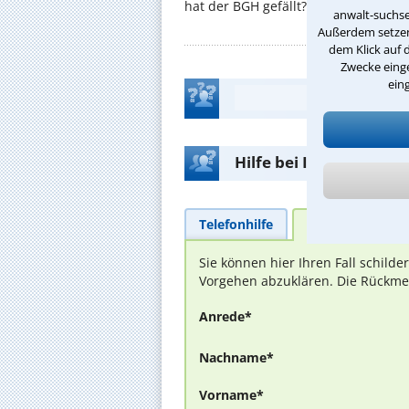
hat der BGH gefällt? ...
anwalt-suchse
Außerdem setzen 
dem Klick auf 
Zwecke einge
ein
Hilfe bei Ihrer Anwalt
Telefonhilfe
Beratungsanfra
Sie können hier Ihren Fall schild
Vorgehen abzuklären. Die Rückmel
Anrede*
Nachname*
Vorname*