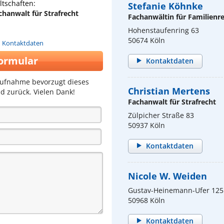
tschaften:
Stefanie Köhnke
chanwalt für Strafrecht
Fachanwältin für Familienr
Hohenstaufenring 63
50674 Köln
n Kontaktdaten
ormular
Kontaktdaten
aufnahme bevorzugt dieses
Christian Mertens
d zurück. Vielen Dank!
Fachanwalt für Strafrecht
Zülpicher Straße 83
50937 Köln
Kontaktdaten
Nicole W. Weiden
Gustav-Heinemann-Ufer 125
50968 Köln
Kontaktdaten