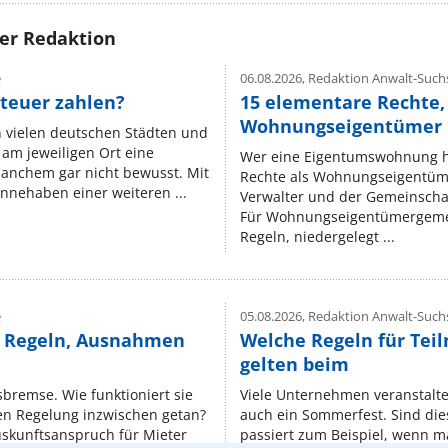
rer Redaktion
e
06.08.2026,
Redaktion Anwalt-Suchs
teuer zahlen?
15 elementare Rechte, 
Wohnungseigentümer k
n vielen deutschen Städten und
am jeweiligen Ort eine
Wer eine Eigentumswohnung hat
manchem gar nicht bewusst. Mit
Rechte als Wohnungseigentüm
nnehaben einer weiteren ...
Verwalter und der Gemeinschaf
Für Wohnungseigentümergemei
Regeln, niedergelegt ...
e
05.08.2026,
Redaktion Anwalt-Suchs
e Regeln, Ausnahmen
Welche Regeln für Teil
gelten beim
isbremse. Wie funktioniert sie
Viele Unternehmen veranstalt
nen Regelung inzwischen getan?
auch ein Sommerfest. Sind dies
uskunftsanspruch für Mieter
passiert zum Beispiel, wenn m