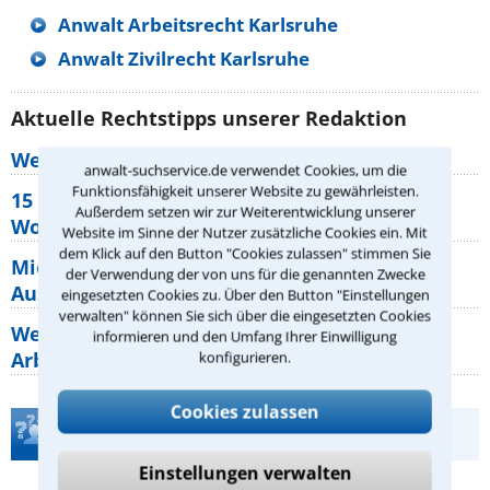
Anwalt Arbeitsrecht Karlsruhe
Anwalt Zivilrecht Karlsruhe
Aktuelle Rechtstipps unserer Redaktion
Wer muss Zweitwohnungssteuer zahlen?
anwalt-suchservice.de verwendet Cookies, um die
Funktionsfähigkeit unserer Website zu gewährleisten.
15 elementare Rechte, die jeder
Außerdem setzen wir zur Weiterentwicklung unserer
Wohnungseigentümer kennen sollte
Website im Sinne der Nutzer zusätzliche Cookies ein. Mit
dem Klick auf den Button "Cookies zulassen" stimmen Sie
Mietpreisbremse 2026: Alle Regeln,
der Verwendung der von uns für die genannten Zwecke
Ausnahmen und Rechte für Mieter
eingesetzten Cookies zu. Über den Button "Einstellungen
verwalten" können Sie sich über die eingesetzten Cookies
Welche Regeln für Teilnahme, Urlaub,
informieren und den Umfang Ihrer Einwilligung
Arbeitszeit gelten beim
konfigurieren.
Cookies zulassen
Teste Dein Rechtswissen
Einstellungen verwalten