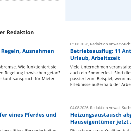
rer Redaktion
e
05.08.2026,
Redaktion Anwalt-Suchs
e Regeln, Ausnahmen
Betriebsausflug: 11 An
Urlaub, Arbeitszeit
isbremse. Wie funktioniert sie
Viele Unternehmen veranstalt
nen Regelung inzwischen getan?
auch ein Sommerfest. Sind dies
uskunftsanspruch für Mieter
passiert zum Beispiel, wenn m
Erlebnisse außerhalb der Arbeit
e
04.08.2026,
Redaktion Anwalt-Suchs
fer eines Pferdes und
Heizungsaustausch ab
Hauseigentümer jetzt
e Investition. Besonderheiten
Die schwarz-rote Koalition ha