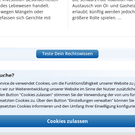
endes Lebewesen handelt.
Austausch von Öl‑ und Gasheiz
 wegen Mängeln oder
erlaubt; künftig werden jedoch
fassen sich Gerichte mit
größere Rolle spielen. ...
Teste Dein Rechtswissen
suche?
rvice.de verwendet Cookies, um die Funktionsfähigkeit unserer Website zu 
wir zur Weiterentwicklung unserer Website im Sinne der Nutzer zusätzliche
den Button "Cookies zulassen" stimmen Sie der Verwendung der von uns fü
ge
setzten Cookies zu. Über den Button "Einstellungen verwalten" können Sie 
gesetzten Cookies informieren und den Umfang Ihrer Einwilligung konfigurie
ern. Anschließend werden sich spezialisierte Rechtsanwälte bei Ih
dung durch einen Anwalt ist für Sie kostenlos.
Cookies zulassen
(Anrede)