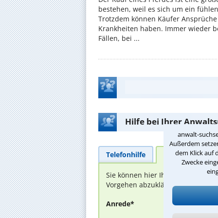
bestehen, weil es sich um ein fühl
Trotzdem können Käufer Ansprüche
Krankheiten haben. Immer wieder be
Fällen, bei ...
Hilfe bei Ihrer Anwalt
anwalt-suchse
Außerdem setzen 
dem Klick auf 
Telefonhilfe
Beratungsanfra
Zwecke einge
ein
Sie können hier Ihren Fall schild
Vorgehen abzuklären. Die Rückmel
Anrede*