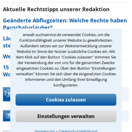
Aktuelle Rechtstipps unserer Redaktion
Geänderte Abflugzeiten: Welche Rechte haben
Pauschalurlauber?
anwalt-suchservice.de verwendet Cookies, um die
Lärm von den Nachbarn: Welche Rechte
Funktionsfähigkeit unserer Website zu gewährleisten.
stehen mir zu?
Außerdem setzen wir zur Weiterentwicklung unserer
Website im Sinne der Nutzer zusätzliche Cookies ein. Mit
Wer muss Zweitwohnungssteuer zahlen?
dem Klick auf den Button "Cookies zulassen" stimmen Sie
der Verwendung der von uns für die genannten Zwecke
15 elementare Rechte, die jeder
eingesetzten Cookies zu. Über den Button "Einstellungen
Wohnungseigentümer kennen sollte
verwalten" können Sie sich über die eingesetzten Cookies
informieren und den Umfang Ihrer Einwilligung
konfigurieren.
Teste Dein Rechtswissen
Cookies zulassen
Hilfe bei Ihrer Anwaltsuche?
Einstellungen verwalten
⁃
Impressum
Datenschutzerklärung