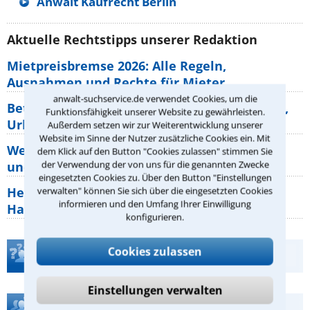
Anwalt Kaufrecht Berlin
Aktuelle Rechtstipps unserer Redaktion
Mietpreisbremse 2026: Alle Regeln,
Ausnahmen und Rechte für Mieter
anwalt-suchservice.de verwendet Cookies, um die
Betriebsausflug: 11 Antworten zu Teilnahme,
Funktionsfähigkeit unserer Website zu gewährleisten.
Urlaub, Arbeitszeit
Außerdem setzen wir zur Weiterentwicklung unserer
Website im Sinne der Nutzer zusätzliche Cookies ein. Mit
Welche Rechte hat der Käufer eines Pferdes
dem Klick auf den Button "Cookies zulassen" stimmen Sie
der Verwendung der von uns für die genannten Zwecke
und wie macht man sie
eingesetzten Cookies zu. Über den Button "Einstellungen
Heizungsaustausch abgesagt: Was müssen
verwalten" können Sie sich über die eingesetzten Cookies
informieren und den Umfang Ihrer Einwilligung
Hauseigentümer jetzt zum Thema
konfigurieren.
Cookies zulassen
Teste Dein Rechtswissen
Einstellungen verwalten
Hilfe bei Ihrer Anwaltsuche?