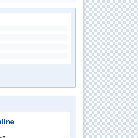
line
nde