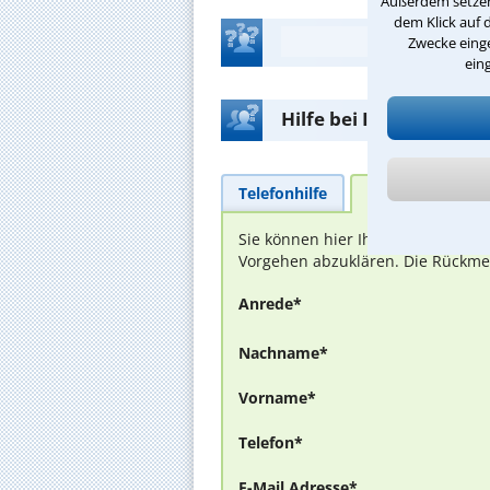
Außerdem setzen 
dem Klick auf 
Zwecke einge
ein
Hilfe bei Ihrer Anwalt
Telefonhilfe
Beratungsanfra
Sie können hier Ihren Fall schild
Vorgehen abzuklären. Die Rückmel
Anrede*
Nachname*
Vorname*
Telefon*
E-Mail Adresse*