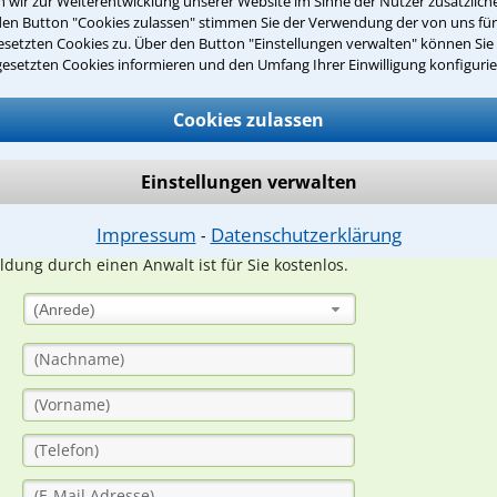
wir zur Weiterentwicklung unserer Website im Sinne der Nutzer zusätzliche
den Button "Cookies zulassen" stimmen Sie der Verwendung der von uns fü
Teste Dein Rechtswissen
setzten Cookies zu. Über den Button "Einstellungen verwalten" können Sie 
gesetzten Cookies informieren und den Umfang Ihrer Einwilligung konfigurie
Cookies zulassen
suche?
Einstellungen verwalten
ge
Impressum
Datenschutzerklärung
⁃
ern. Anschließend werden sich spezialisierte Rechtsanwälte bei Ih
dung durch einen Anwalt ist für Sie kostenlos.
(Anrede)