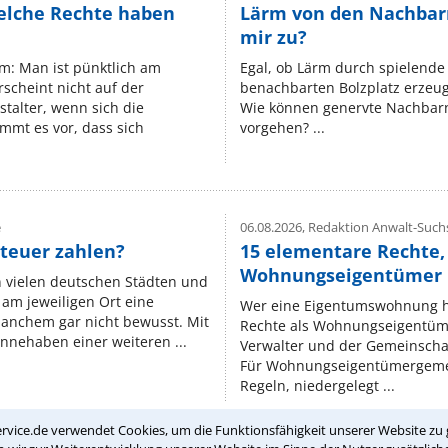
elche Rechte haben
Lärm von den Nachbar
mir zu?
um: Man ist pünktlich am
Egal, ob Lärm durch spielende 
rscheint nicht auf der
benachbarten Bolzplatz erzeugt 
stalter, wenn sich die
Wie können genervte Nachbarn
mmt es vor, dass sich
vorgehen? ...
e
06.08.2026,
Redaktion Anwalt-Suchs
teuer zahlen?
15 elementare Rechte, 
Wohnungseigentümer k
n vielen deutschen Städten und
am jeweiligen Ort eine
Wer eine Eigentumswohnung hat
manchem gar nicht bewusst. Mit
Rechte als Wohnungseigentüm
nnehaben einer weiteren ...
Verwalter und der Gemeinschaf
Für Wohnungseigentümergemei
Regeln, niedergelegt ...
rvice.de verwendet Cookies, um die Funktionsfähigkeit unserer Website zu 