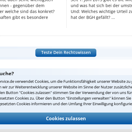
nnen - gegenüber dem
und was hat sich bei der umst
er welche sind das konkret?
Und: Welches wichtige Urteil 
ften gibt es besondere
hat der BGH gefällt? ...
Teste Dein Rechtswissen
suche?
rvice.de verwendet Cookies, um die Funktionsfähigkeit unserer Website zu 
wir zur Weiterentwicklung unserer Website im Sinne der Nutzer zusätzliche
den Button "Cookies zulassen" stimmen Sie der Verwendung der von uns fü
ge
setzten Cookies zu. Über den Button "Einstellungen verwalten" können Sie 
gesetzten Cookies informieren und den Umfang Ihrer Einwilligung konfigurie
ern. Anschließend werden sich spezialisierte Rechtsanwälte bei Ih
dung durch einen Anwalt ist für Sie kostenlos.
Cookies zulassen
(Anrede)