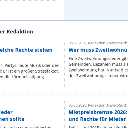
rer Redaktion
e
06.08.2026,
Redaktion Anwalt-Suchs
elche Rechte stehen
Wer muss Zweitwohnun
Eine Zweitwohnungssteuer gibt
Gemeinden. Bezahlen muss sie,
r, Partys, laute Musik oder den
Zweitwohnung hat. Nur ist die
 Er ist ein großer Stressfaktor.
der Zweitwohnungssteuer wird 
n die Lärmbelästigung
e
05.08.2026,
Redaktion Anwalt-Suchs
jeder
Mietpreisbremse 2026:
en sollte
und Rechte für Mieter
lte auch seine wichtigsten
Seit 1. Juni 2015 gibt es die M