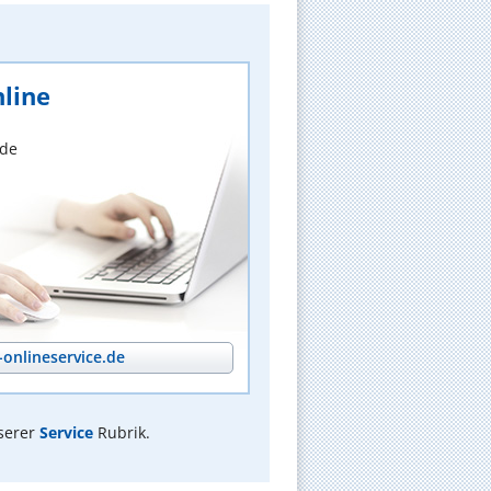
line
nde
onlineservice.de
serer
Service
Rubrik.