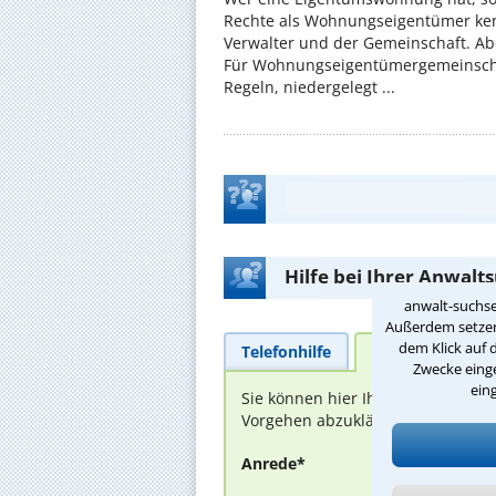
Rechte als Wohnungseigentümer ke
Verwalter und der Gemeinschaft. Ab
Für Wohnungseigentümergemeinscha
Regeln, niedergelegt ...
Hilfe bei Ihrer Anwalt
anwalt-suchse
Außerdem setzen 
dem Klick auf 
Telefonhilfe
Beratungsanfra
Zwecke einge
ein
Sie können hier Ihren Fall schild
Vorgehen abzuklären. Die Rückmel
Anrede*