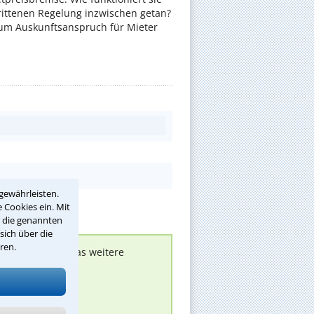
rittenen Regelung inzwischen getan?
zum Auskunftsanspruch für Mieter
gewährleisten.
 Cookies ein. Mit
r die genannten
sich über die
ren.
nen melden, um das weitere