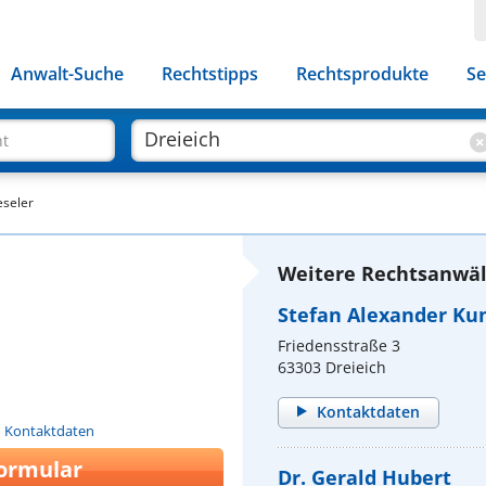
Anwalt-Suche
Rechtstipps
Rechtsprodukte
Se
ht
eseler
Weitere Rechtsanwält
Stefan Alexander Kun
Friedensstraße 3
63303 Dreieich
Kontaktdaten
n Kontaktdaten
ormular
Dr. Gerald Hubert