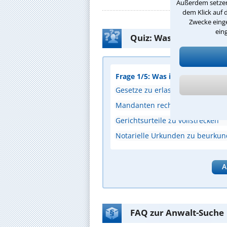
Außerdem setzen 
dem Klick auf 
Zwecke einge
ein
Quiz: Was weißt Du üb
Frage 1/5: Was ist eine zentral
Gesetze zu erlassen
Mandanten rechtlich zu beraten
Gerichtsurteile zu vollstrecken
Notarielle Urkunden zu beurku
A
FAQ zur Anwalt-Suche