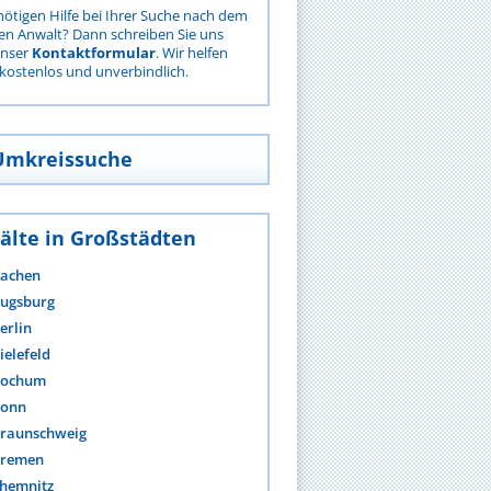
nötigen Hilfe bei Ihrer Suche nach dem
gen Anwalt? Dann schreiben Sie uns
unser
Kontaktformular
. Wir helfen
kostenlos und unverbindlich.
Umkreissuche
älte in Großstädten
achen
ugsburg
erlin
ielefeld
ochum
onn
raunschweig
remen
hemnitz