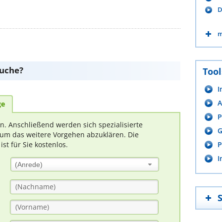
D
m
suche?
Tool
I
A
ge
P
rn. Anschließend werden sich spezialisierte
G
um das weitere Vorgehen abzuklären. Die
t für Sie kostenlos.
P
I
(Anrede)