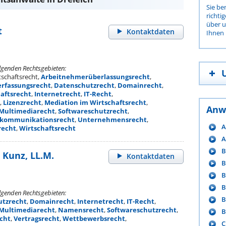
Sie be
richti
über 
t
Kontaktdaten
Ihnen 
olgenden Rechtsgebieten:
schaftsrecht,
Arbeitnehmerüberlassungsrecht
,
erfassungsrecht
,
Datenschutzrecht
,
Domainrecht
,
haftsrecht
,
Internetrecht
,
IT-Recht
,
,
Lizenzrecht
,
Mediation im Wirtschaftsrecht
,
Anw
Multimediarecht
,
Softwareschutzrecht
,
ekommunikationsrecht
,
Unternehmensrecht
,
A
recht
,
Wirtschaftsrecht
A
B
 Kunz, LL.M.
Kontaktdaten
B
B
B
olgenden Rechtsgebieten:
B
utzrecht
,
Domainrecht
,
Internetrecht
,
IT-Recht
,
Multimediarecht
,
Namensrecht
,
Softwareschutzrecht
,
B
cht
,
Vertragsrecht
,
Wettbewerbsrecht
,
C