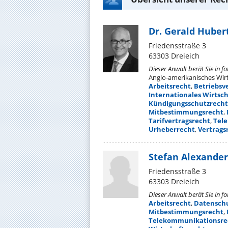
Dr. Gerald Huber
Friedensstraße 3
63303 Dreieich
Dieser Anwalt berät Sie in f
Anglo-amerikanisches Wirt
Arbeitsrecht
,
Betriebsv
Internationales Wirtsc
Kündigungsschutzrecht
Mitbestimmungsrecht
,
Tarifvertragsrecht
,
Tel
Urheberrecht
,
Vertrags
Stefan Alexander
Friedensstraße 3
63303 Dreieich
Dieser Anwalt berät Sie in f
Arbeitsrecht
,
Datensch
Mitbestimmungsrecht
,
Telekommunikationsre