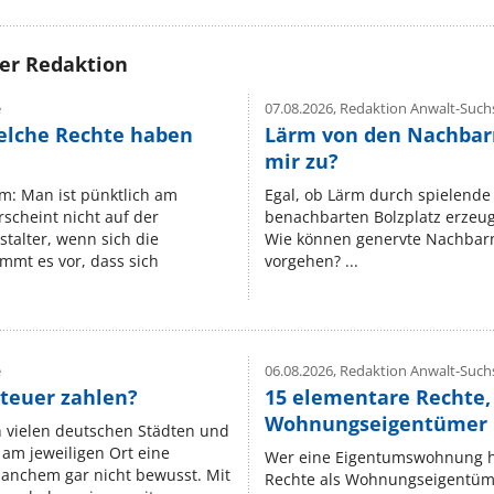
rer Redaktion
e
07.08.2026,
Redaktion Anwalt-Suchs
elche Rechte haben
Lärm von den Nachbar
mir zu?
um: Man ist pünktlich am
Egal, ob Lärm durch spielende 
rscheint nicht auf der
benachbarten Bolzplatz erzeugt 
stalter, wenn sich die
Wie können genervte Nachbarn
mmt es vor, dass sich
vorgehen? ...
e
06.08.2026,
Redaktion Anwalt-Suchs
teuer zahlen?
15 elementare Rechte, 
Wohnungseigentümer k
n vielen deutschen Städten und
am jeweiligen Ort eine
Wer eine Eigentumswohnung hat
manchem gar nicht bewusst. Mit
Rechte als Wohnungseigentüm