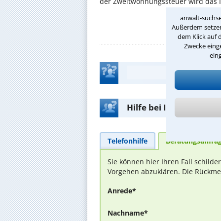
der Zweitwohnungssteuer wird das I
anwalt-suchse
Außerdem setzen 
dem Klick auf 
Zwecke einge
ein
Hilfe bei Ihrer Anwalt
Telefonhilfe
Beratungsanfra
Sie können hier Ihren Fall schild
Vorgehen abzuklären. Die Rückmel
Anrede*
Nachname*