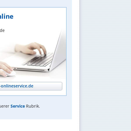
line
nde
onlineservice.de
serer
Service
Rubrik.