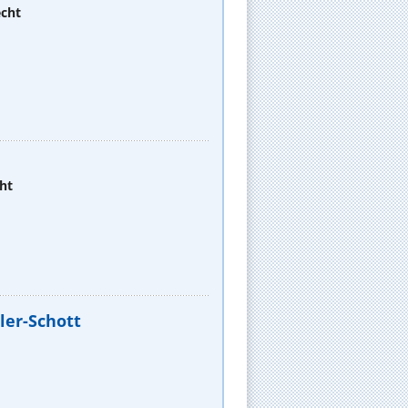
echt
ht
ler-Schott