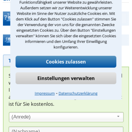
Funktionsfähigkeit unserer Website zu gewährleisten.
Außerdem setzen wir zur Weiterentwicklung unserer
Website im Sinne der Nutzer zusätzliche Cookies ein. Mit
Teste Dein Rechtswissen
dem Klick auf den Button "Cookies zulassen" stimmen Sie
der Verwendung der von uns für die genannten Zwecke
eingesetzten Cookies zu. Über den Button "Einstellungen
verwalten" können Sie sich über die eingesetzten Cookies
Hilfe bei Ihrer Anwaltsuche?
informieren und den Umfang Ihrer Einwilligung
konfigurieren.
Telefonhilfe
Beratungsanfrage
Cookies zulassen
Sie können hier Ihren Fall schildern. Anschließend
Einstellungen verwalten
werden sich spezialisierte Rechtsanwälte bei
Ihnen melden, um das weitere Vorgehen
⁃
Impressum
Datenschutzerklärung
abzuklären. Die Rückmeldung durch einen Anwalt
ist für Sie kostenlos.
(Anrede)