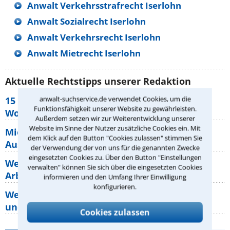
Anwalt Verkehrsstrafrecht Iserlohn
Anwalt Sozialrecht Iserlohn
Anwalt Verkehrsrecht Iserlohn
Anwalt Mietrecht Iserlohn
Aktuelle Rechtstipps unserer Redaktion
15 elementare Rechte, die jeder
anwalt-suchservice.de verwendet Cookies, um die
Funktionsfähigkeit unserer Website zu gewährleisten.
Wohnungseigentümer kennen sollte
Außerdem setzen wir zur Weiterentwicklung unserer
Website im Sinne der Nutzer zusätzliche Cookies ein. Mit
Mietpreisbremse 2026: Alle Regeln,
dem Klick auf den Button "Cookies zulassen" stimmen Sie
Ausnahmen und Rechte für Mieter
der Verwendung der von uns für die genannten Zwecke
eingesetzten Cookies zu. Über den Button "Einstellungen
Welche Regeln für Teilnahme, Urlaub,
verwalten" können Sie sich über die eingesetzten Cookies
Arbeitszeit gelten beim
informieren und den Umfang Ihrer Einwilligung
konfigurieren.
Welche Rechte hat der Käufer eines Pferdes
und wie macht man sie
Cookies zulassen