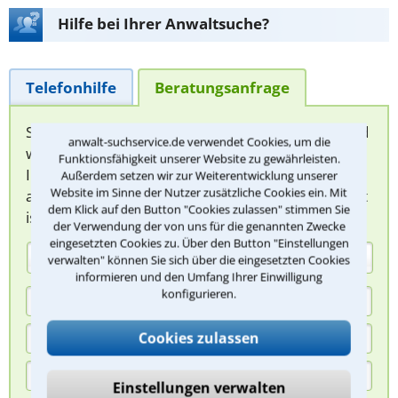
Hilfe bei Ihrer Anwaltsuche?
Telefonhilfe
Beratungsanfrage
Sie können hier Ihren Fall schildern. Anschließend
anwalt-suchservice.de verwendet Cookies, um die
werden sich spezialisierte Rechtsanwälte bei
Funktionsfähigkeit unserer Website zu gewährleisten.
Ihnen melden, um das weitere Vorgehen
Außerdem setzen wir zur Weiterentwicklung unserer
Website im Sinne der Nutzer zusätzliche Cookies ein. Mit
abzuklären. Die Rückmeldung durch einen Anwalt
dem Klick auf den Button "Cookies zulassen" stimmen Sie
ist für Sie kostenlos.
der Verwendung der von uns für die genannten Zwecke
eingesetzten Cookies zu. Über den Button "Einstellungen
(Anrede)
verwalten" können Sie sich über die eingesetzten Cookies
informieren und den Umfang Ihrer Einwilligung
konfigurieren.
Cookies zulassen
Einstellungen verwalten