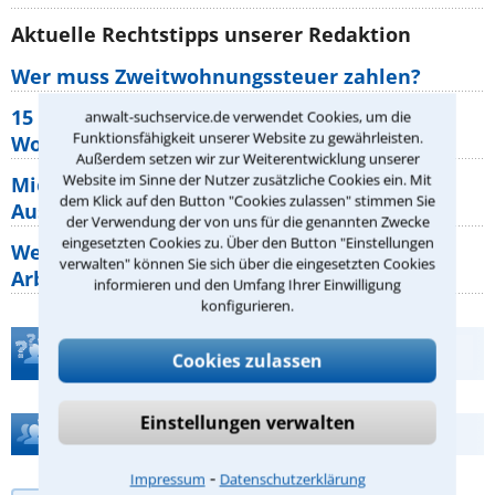
Aktuelle Rechtstipps unserer Redaktion
Wer muss Zweitwohnungssteuer zahlen?
15 elementare Rechte, die jeder
anwalt-suchservice.de verwendet Cookies, um die
Funktionsfähigkeit unserer Website zu gewährleisten.
Wohnungseigentümer kennen sollte
Außerdem setzen wir zur Weiterentwicklung unserer
Website im Sinne der Nutzer zusätzliche Cookies ein. Mit
Mietpreisbremse 2026: Alle Regeln,
dem Klick auf den Button "Cookies zulassen" stimmen Sie
Ausnahmen und Rechte für Mieter
der Verwendung der von uns für die genannten Zwecke
eingesetzten Cookies zu. Über den Button "Einstellungen
Welche Regeln für Teilnahme, Urlaub,
verwalten" können Sie sich über die eingesetzten Cookies
Arbeitszeit gelten beim
informieren und den Umfang Ihrer Einwilligung
konfigurieren.
Teste Dein Rechtswissen
Cookies zulassen
Einstellungen verwalten
Hilfe bei Ihrer Anwaltsuche?
⁃
Impressum
Datenschutzerklärung