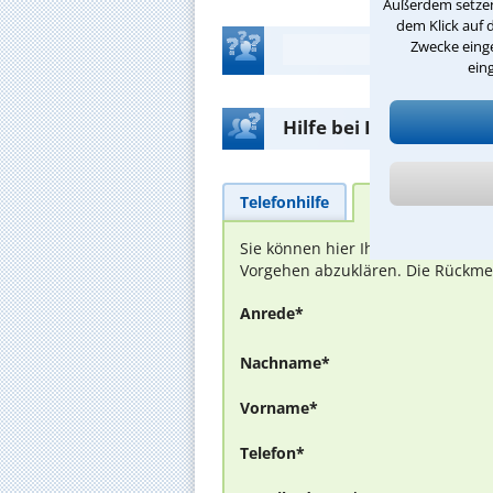
Außerdem setzen 
dem Klick auf 
Zwecke einge
ein
Hilfe bei Ihrer Anwalt
Telefonhilfe
Beratungsanfra
Sie können hier Ihren Fall schild
Vorgehen abzuklären. Die Rückmel
Anrede*
Nachname*
Vorname*
Telefon*