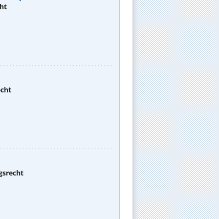
ht
echt
gsrecht