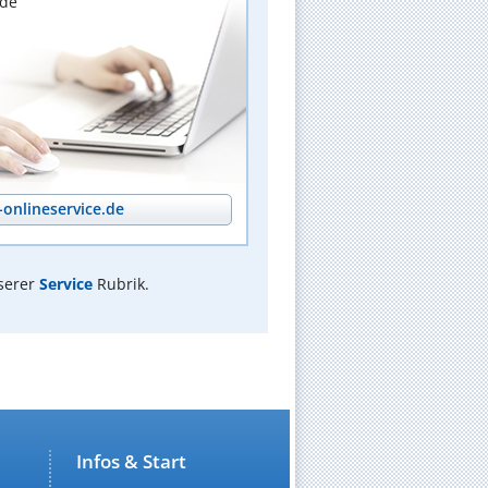
nde
onlineservice.de
serer
Service
Rubrik.
Infos & Start