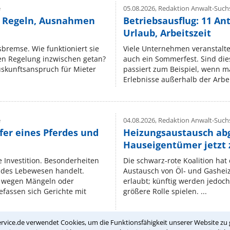
e
05.08.2026,
Redaktion Anwalt-Suchs
e Regeln, Ausnahmen
Betriebsausflug: 11 An
Urlaub, Arbeitszeit
isbremse. Wie funktioniert sie
Viele Unternehmen veranstalt
nen Regelung inzwischen getan?
auch ein Sommerfest. Sind dies
uskunftsanspruch für Mieter
passiert zum Beispiel, wenn m
Erlebnisse außerhalb der Arbeit
e
04.08.2026,
Redaktion Anwalt-Suchs
fer eines Pferdes und
Heizungsaustausch ab
Hauseigentümer jetzt
e Investition. Besonderheiten
Die schwarz-rote Koalition ha
endes Lebewesen handelt.
Austausch von Öl‑ und Gasheiz
 wegen Mängeln oder
erlaubt; künftig werden jedoch
fassen sich Gerichte mit
größere Rolle spielen. ...
rvice.de verwendet Cookies, um die Funktionsfähigkeit unserer Website zu 