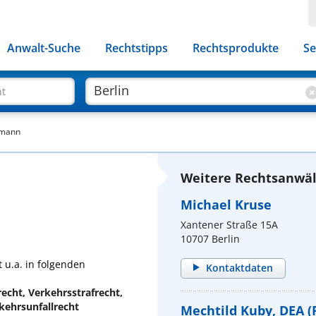
Anwalt-Suche
Rechtstipps
Rechtsprodukte
Se
ht
fmann
Weitere Rechtsanwält
Michael Kruse
Xantener Straße 15A
10707 Berlin
 u.a. in folgenden
Kontaktdaten
recht, Verkehrsstrafrecht,
kehrsunfallrecht
Mechtild Kuby, DEA (P