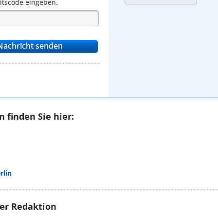
eitscode eingeben.
 finden Sie hier:
rlin
rer Redaktion