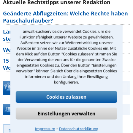
Aktuelle Rechtstipps unserer Redaktion
Geänderte Abflugzeiten: Welche Rechte haben
Pauschalurlauber?
Lärm von den Nachbarn: Welche Rechte
anwalt-suchservice.de verwendet Cookies, um die
Funktionsfähigkeit unserer Website zu gewährleisten.
stehen mir zu?
Außerdem setzen wir zur Weiterentwicklung unserer
Website im Sinne der Nutzer zusätzliche Cookies ein. Mit
Wer muss Zweitwohnungssteuer zahlen?
dem Klick auf den Button "Cookies zulassen" stimmen Sie
der Verwendung der von uns für die genannten Zwecke
15 elementare Rechte, die jeder
eingesetzten Cookies zu. Über den Button "Einstellungen
Wohnungseigentümer kennen sollte
verwalten" können Sie sich über die eingesetzten Cookies
informieren und den Umfang Ihrer Einwilligung
konfigurieren.
Teste Dein Rechtswissen
Cookies zulassen
Hilfe bei Ihrer Anwaltsuche?
Einstellungen verwalten
⁃
Impressum
Datenschutzerklärung
Telefonhilfe
Beratungsanfrage