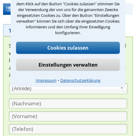
dem Klick auf den Button "Cookies zulassen" stimmen Sie
Hilfe bei Ihrer Anwaltsuche?
der Verwendung der von uns für die genannten Zwecke
eingesetzten Cookies zu. Über den Button "Einstellungen
verwalten" können Sie sich über die eingesetzten Cookies
informieren und den Umfang Ihrer Einwilligung
Telefonhilfe
Beratungsanfrage
konfigurieren.
Sie können hier Ihren Fall schildern. Anschließend
Cookies zulassen
werden sich spezialisierte Rechtsanwälte bei
Ihnen melden, um das weitere Vorgehen
Einstellungen verwalten
abzuklären. Die Rückmeldung durch einen Anwalt
ist für Sie kostenlos.
⁃
Impressum
Datenschutzerklärung
(Anrede)