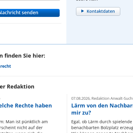
Kontaktdaten
 finden Sie hier:
srecht
rer Redaktion
e
07.08.2026,
Redaktion Anwalt-Suchs
elche Rechte haben
Lärm von den Nachbar
mir zu?
um: Man ist pünktlich am
Egal, ob Lärm durch spielende 
rscheint nicht auf der
benachbarten Bolzplatz erzeugt 