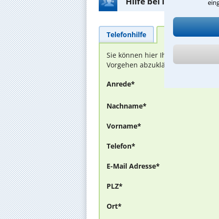
Hilfe bei Ihrer Anwalt
ein
Telefonhilfe
Beratungsanfra
Sie können hier Ihren Fall schild
Vorgehen abzuklären. Die Rückmel
Anrede*
Nachname*
Vorname*
Telefon*
E-Mail Adresse*
PLZ*
Ort*