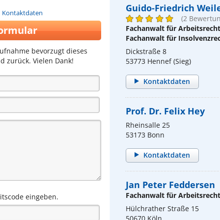
Guido-Friedrich Weil
n Kontaktdaten
(2 Bewertu
ormular
Fachanwalt für Arbeitsrech
Fachanwalt für Insolvenzre
aufnahme bevorzugt dieses
Dickstraße 8
d zurück. Vielen Dank!
53773 Hennef (Sieg)
Kontaktdaten
Prof. Dr. Felix Hey
Rheinsalle 25
53173 Bonn
Kontaktdaten
Jan Peter Feddersen
Fachanwalt für Arbeitsrech
eitscode eingeben.
Hülchrather Straße 15
50670 Köln