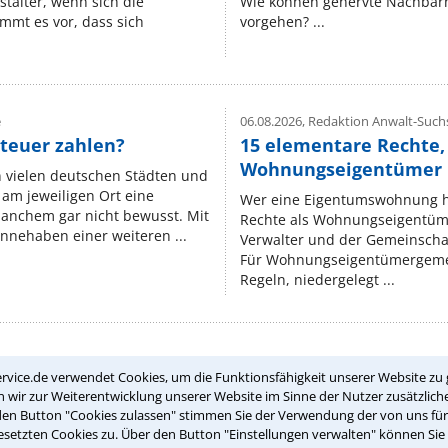
stalter, wenn sich die
Wie können genervte Nachbarn
mmt es vor, dass sich
vorgehen? ...
e
06.08.2026,
Redaktion Anwalt-Suchs
teuer zahlen?
15 elementare Rechte, 
Wohnungseigentümer k
n vielen deutschen Städten und
am jeweiligen Ort eine
Wer eine Eigentumswohnung hat
manchem gar nicht bewusst. Mit
Rechte als Wohnungseigentüm
nnehaben einer weiteren ...
Verwalter und der Gemeinschaf
Für Wohnungseigentümergemei
Regeln, niedergelegt ...
rvice.de verwendet Cookies, um die Funktionsfähigkeit unserer Website zu 
Teste Dein Rechtswissen
wir zur Weiterentwicklung unserer Website im Sinne der Nutzer zusätzliche
den Button "Cookies zulassen" stimmen Sie der Verwendung der von uns fü
setzten Cookies zu. Über den Button "Einstellungen verwalten" können Sie 