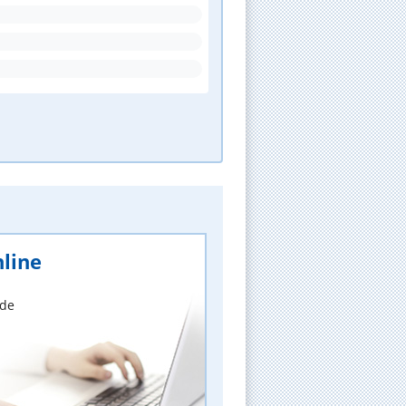
line
nde