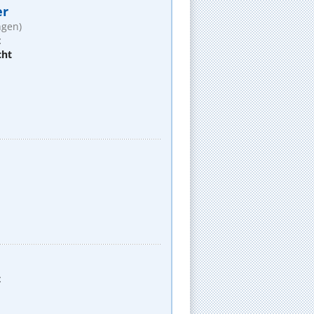
er
ngen)
t
cht
t