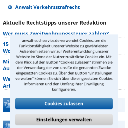
Anwalt Verkehrsstrafrecht
Aktuelle Rechtstipps unserer Redaktion
Wer muss Zweitwohnungssteuer zahlen?
anwalt-suchservice.de verwendet Cookies, um die
15 elementare Rechte, die jeder
Funktionsfähigkeit unserer Website zu gewährleisten.
Wohnungseigentümer kennen sollte
Außerdem setzen wir zur Weiterentwicklung unserer
Website im Sinne der Nutzer zusätzliche Cookies ein. Mit
Mietpreisbremse 2026: Alle Regeln,
dem Klick auf den Button "Cookies zulassen" stimmen Sie
Ausnahmen und Rechte für Mieter
der Verwendung der von uns für die genannten Zwecke
eingesetzten Cookies zu. Über den Button "Einstellungen
Welche Regeln für Teilnahme, Urlaub,
verwalten" können Sie sich über die eingesetzten Cookies
informieren und den Umfang Ihrer Einwilligung
Arbeitszeit gelten beim
konfigurieren.
Cookies zulassen
Teste Dein Rechtswissen
Einstellungen verwalten
Hilfe bei Ihrer Anwaltsuche?