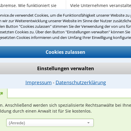
isbremse. Wie funktioniert sie
Viele Unternehmen veranstalt
nen Regelung inzwischen getan?
auch ein Sommerfest. Sind dies
rvice.de verwendet Cookies, um die Funktionsfähigkeit unserer Website zu 
uskunftsanspruch für Mieter
passiert zum Beispiel, wenn m
wir zur Weiterentwicklung unserer Website im Sinne der Nutzer zusätzliche
Erlebnisse außerhalb der Arbeit
den Button "Cookies zulassen" stimmen Sie der Verwendung der von uns fü
setzten Cookies zu. Über den Button "Einstellungen verwalten" können Sie 
gesetzten Cookies informieren und den Umfang Ihrer Einwilligung konfigurie
Cookies zulassen
Teste Dein Rechtswissen
Einstellungen verwalten
suche?
Impressum
Datenschutzerklärung
⁃
ge
ern. Anschließend werden sich spezialisierte Rechtsanwälte bei Ih
dung durch einen Anwalt ist für Sie kostenlos.
(Anrede)