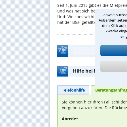
Seit 1. Juni 2015 gibt es die Mietpre
und was hat sich bei der umstritte
anwalt-suchse
Und: Welches wichtige Urteil zum A
Außerdem setzen 
hat der BGH gefällt? ...
dem Klick auf 
Zwecke einge
ein
Hilfe bei Ihrer Anwalt
Telefonhilfe
Beratungsanfra
Sie können hier Ihren Fall schild
Vorgehen abzuklären. Die Rückmel
Anrede*