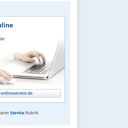
line
nde
onlineservice.de
serer
Service
Rubrik.