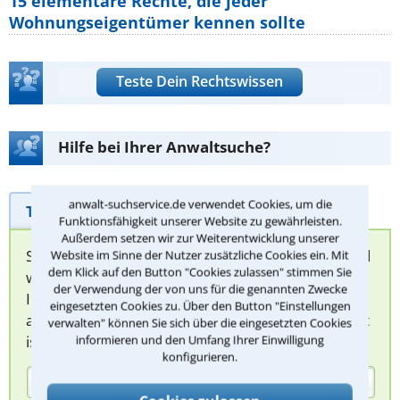
15 elementare Rechte, die jeder
Wohnungseigentümer kennen sollte
Teste Dein Rechtswissen
Hilfe bei Ihrer Anwaltsuche?
anwalt-suchservice.de verwendet Cookies, um die
Telefonhilfe
Beratungsanfrage
Funktionsfähigkeit unserer Website zu gewährleisten.
Außerdem setzen wir zur Weiterentwicklung unserer
Sie können hier Ihren Fall schildern. Anschließend
Website im Sinne der Nutzer zusätzliche Cookies ein. Mit
dem Klick auf den Button "Cookies zulassen" stimmen Sie
werden sich spezialisierte Rechtsanwälte bei
der Verwendung der von uns für die genannten Zwecke
Ihnen melden, um das weitere Vorgehen
eingesetzten Cookies zu. Über den Button "Einstellungen
abzuklären. Die Rückmeldung durch einen Anwalt
verwalten" können Sie sich über die eingesetzten Cookies
ist für Sie kostenlos.
informieren und den Umfang Ihrer Einwilligung
konfigurieren.
(Anrede)