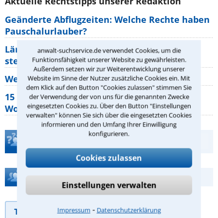
Aktuelle Rechtstipps unserer Redaktion
Geänderte Abflugzeiten: Welche Rechte haben
Pauschalurlauber?
Lärm von den Nachbarn: Welche Rechte
anwalt-suchservice.de verwendet Cookies, um die
stehen mir zu?
Funktionsfähigkeit unserer Website zu gewährleisten.
Außerdem setzen wir zur Weiterentwicklung unserer
Wer muss Zweitwohnungssteuer zahlen?
Website im Sinne der Nutzer zusätzliche Cookies ein. Mit
dem Klick auf den Button "Cookies zulassen" stimmen Sie
15 elementare Rechte, die jeder
der Verwendung der von uns für die genannten Zwecke
eingesetzten Cookies zu. Über den Button "Einstellungen
Wohnungseigentümer kennen sollte
verwalten" können Sie sich über die eingesetzten Cookies
informieren und den Umfang Ihrer Einwilligung
konfigurieren.
Teste Dein Rechtswissen
Cookies zulassen
Hilfe bei Ihrer Anwaltsuche?
Einstellungen verwalten
⁃
Impressum
Datenschutzerklärung
Telefonhilfe
Beratungsanfrage