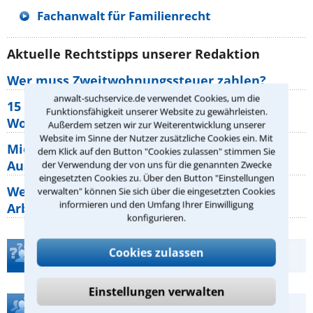
Fachanwalt für Familienrecht
Aktuelle Rechtstipps unserer Redaktion
Wer muss Zweitwohnungssteuer zahlen?
anwalt-suchservice.de verwendet Cookies, um die
15 elementare Rechte, die jeder
Funktionsfähigkeit unserer Website zu gewährleisten.
Wohnungseigentümer kennen sollte
Außerdem setzen wir zur Weiterentwicklung unserer
Website im Sinne der Nutzer zusätzliche Cookies ein. Mit
Mietpreisbremse 2026: Alle Regeln,
dem Klick auf den Button "Cookies zulassen" stimmen Sie
Ausnahmen und Rechte für Mieter
der Verwendung der von uns für die genannten Zwecke
eingesetzten Cookies zu. Über den Button "Einstellungen
Welche Regeln für Teilnahme, Urlaub,
verwalten" können Sie sich über die eingesetzten Cookies
informieren und den Umfang Ihrer Einwilligung
Arbeitszeit gelten beim
konfigurieren.
Cookies zulassen
Teste Dein Rechtswissen
Einstellungen verwalten
Hilfe bei Ihrer Anwaltsuche?