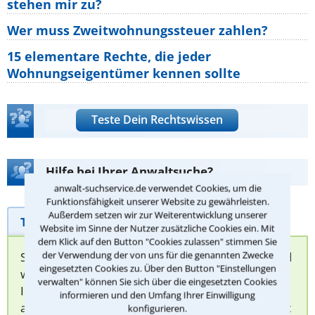
stehen mir zu?
Wer muss Zweitwohnungssteuer zahlen?
15 elementare Rechte, die jeder
Wohnungseigentümer kennen sollte
Teste Dein Rechtswissen
Hilfe bei Ihrer Anwaltsuche?
anwalt-suchservice.de verwendet Cookies, um die
Funktionsfähigkeit unserer Website zu gewährleisten.
Außerdem setzen wir zur Weiterentwicklung unserer
Telefonhilfe
Beratungsanfrage
Website im Sinne der Nutzer zusätzliche Cookies ein. Mit
dem Klick auf den Button "Cookies zulassen" stimmen Sie
der Verwendung der von uns für die genannten Zwecke
Sie können hier Ihren Fall schildern. Anschließend
eingesetzten Cookies zu. Über den Button "Einstellungen
werden sich spezialisierte Rechtsanwälte bei
verwalten" können Sie sich über die eingesetzten Cookies
Ihnen melden, um das weitere Vorgehen
informieren und den Umfang Ihrer Einwilligung
abzuklären. Die Rückmeldung durch einen Anwalt
konfigurieren.