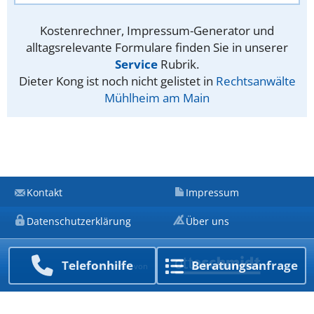
Kostenrechner, Impressum-Generator und
alltagsrelevante Formulare finden Sie in unserer
Service
Rubrik.
Dieter Kong ist noch nicht gelistet in
Rechtsanwälte
Mühlheim am Main
Kontakt
Impressum
Datenschutzerklärung
Über uns
Telefon­hilfe
Beratungs­anfrage
Ein Unternehmen von