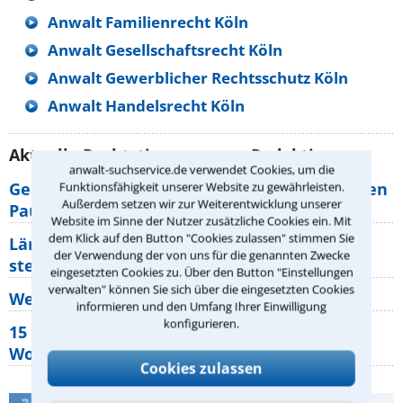
Anwalt Familienrecht Köln
Anwalt Gesellschaftsrecht Köln
Anwalt Gewerblicher Rechtsschutz Köln
Anwalt Handelsrecht Köln
Aktuelle Rechtstipps unserer Redaktion
anwalt-suchservice.de verwendet Cookies, um die
Geänderte Abflugzeiten: Welche Rechte haben
Funktionsfähigkeit unserer Website zu gewährleisten.
Außerdem setzen wir zur Weiterentwicklung unserer
Pauschalurlauber?
Website im Sinne der Nutzer zusätzliche Cookies ein. Mit
dem Klick auf den Button "Cookies zulassen" stimmen Sie
Lärm von den Nachbarn: Welche Rechte
der Verwendung der von uns für die genannten Zwecke
stehen mir zu?
eingesetzten Cookies zu. Über den Button "Einstellungen
verwalten" können Sie sich über die eingesetzten Cookies
Wer muss Zweitwohnungssteuer zahlen?
informieren und den Umfang Ihrer Einwilligung
konfigurieren.
15 elementare Rechte, die jeder
Wohnungseigentümer kennen sollte
Cookies zulassen