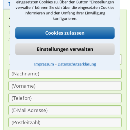
eingesetzten Cookies zu. Über den Button "Einstellungen
Telefonhilfe
Beratungsanfrage
verwalten" können Sie sich über die eingesetzten Cookies
informieren und den Umfang Ihrer Einwilligung
Sie können hier Ihren Fall schildern. Anschließend
konfigurieren.
werden sich spezialisierte Rechtsanwälte bei
Ihnen melden, um das weitere Vorgehen
Cookies zulassen
abzuklären. Die Rückmeldung durch einen Anwalt
ist für Sie kostenlos.
Einstellungen verwalten
(Anrede)
⁃
Impressum
Datenschutzerklärung