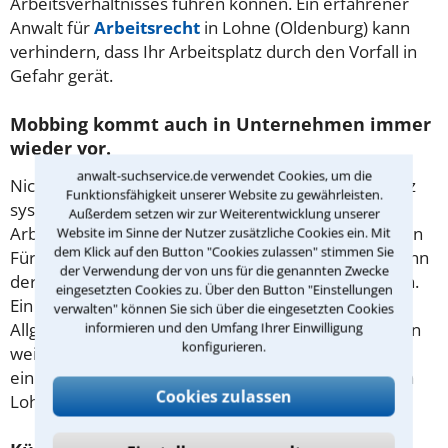
Arbeitsverhältnisses führen können. Ein erfahrener
Anwalt für
Arbeitsrecht
in Lohne (Oldenburg) kann
verhindern, dass Ihr Arbeitsplatz durch den Vorfall in
Gefahr gerät.
Mobbing kommt auch in Unternehmen immer
wieder vor.
anwalt-suchservice.de verwendet Cookies, um die
Nicht wenige Arbeitnehmer werden am Arbeitsplatz
Funktionsfähigkeit unserer Website zu gewährleisten.
systematisch schikaniert und angefeindet. Der
Außerdem setzen wir zur Weiterentwicklung unserer
Arbeitgeber muss aufgrund seiner arbeitsrechtlichen
Website im Sinne der Nutzer zusätzliche Cookies ein. Mit
dem Klick auf den Button "Cookies zulassen" stimmen Sie
Fürsorgepflicht hier tätig werden. Bei Untätigkeit kann
der Verwendung der von uns für die genannten Zwecke
der Geschädigte ihn auf
Schmerzensgeld
verklagen.
eingesetzten Cookies zu. Über den Button "Einstellungen
Ein Beschwerderecht für Betroffene gewährt das
verwalten" können Sie sich über die eingesetzten Cookies
Allgemeine Gleichbehandlungsgesetz. Was Sie gegen
informieren und den Umfang Ihrer Einwilligung
konfigurieren.
weitere Anfeindungen tun können, erfahren Sie bei
einem erfahrenern Rechtsanwalt für Arbeitsrecht in
Cookies zulassen
Lohne (Oldenburg).