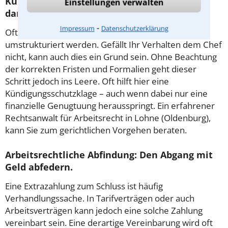
Kündigung Arbeitsrecht: Was muss man
Einstellungen verwalten
darüber wissen?
⁃
Impressum
Datenschutzerklärung
Oft kommt es dazu, wenn Betriebe oder Konzerne
umstrukturiert werden. Gefällt Ihr Verhalten dem Chef
nicht, kann auch dies ein Grund sein. Ohne Beachtung
der korrekten Fristen und Formalien geht dieser
Schritt jedoch ins Leere. Oft hilft hier eine
Kündigungsschutzklage – auch wenn dabei nur eine
finanzielle Genugtuung herausspringt. Ein erfahrener
Rechtsanwalt für Arbeitsrecht in Lohne (Oldenburg),
kann Sie zum gerichtlichen Vorgehen beraten.
Arbeitsrechtliche Abfindung: Den Abgang mit
Geld abfedern.
Eine Extrazahlung zum Schluss ist häufig
Verhandlungssache. In Tarifverträgen oder auch
Arbeitsverträgen kann jedoch eine solche Zahlung
vereinbart sein. Eine derartige Vereinbarung wird oft