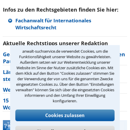
Infos zu den Rechtsgebieten finden Sie hier:
Fachanwalt für Internationales
Wirtschaftsrecht
Aktuelle Rechtstipps unserer Redaktion
anwalt-suchservice.de verwendet Cookies, um die
Geänderte Abflugzeiten: Welche Rechte haben
Funktionsfähigkeit unserer Website zu gewährleisten.
Pauschalurlauber?
Außerdem setzen wir zur Weiterentwicklung unserer
Website im Sinne der Nutzer zusätzliche Cookies ein. Mit
Lärm von den Nachbarn: Welche Rechte
dem Klick auf den Button "Cookies zulassen" stimmen Sie
stehen mir zu?
der Verwendung der von uns für die genannten Zwecke
eingesetzten Cookies zu. Über den Button "Einstellungen
Wer muss Zweitwohnungssteuer zahlen?
verwalten" können Sie sich über die eingesetzten Cookies
informieren und den Umfang Ihrer Einwilligung
15 elementare Rechte, die jeder
konfigurieren.
Wohnungseigentümer kennen sollte
Cookies zulassen
Teste Dein Rechtswissen