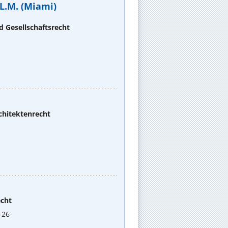
L.M. (Miami)
d Gesellschaftsrecht
chitektenrecht
echt
-26