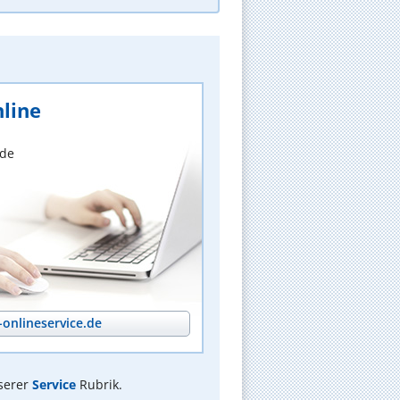
line
nde
onlineservice.de
serer
Service
Rubrik.