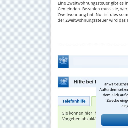
Eine Zweitwohnungssteuer gibt es i
Gemeinden. Bezahlen muss sie, wer 
Zweitwohnung hat. Nur ist dies so 
der Zweitwohnungssteuer wird das I
Hilfe bei Ihrer Anwalt
anwalt-suchse
Außerdem setzen 
dem Klick auf 
Zwecke einge
Telefonhilfe
Beratungsanfra
ein
Sie können hier Ihren Fall schild
Vorgehen abzuklären. Die Rückmel