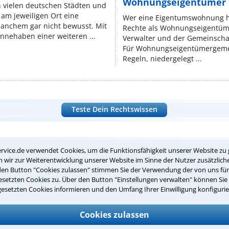
Wohnungseigentümer k
n vielen deutschen Städten und
am jeweiligen Ort eine
Wer eine Eigentumswohnung hat
manchem gar nicht bewusst. Mit
Rechte als Wohnungseigentüm
nnehaben einer weiteren ...
Verwalter und der Gemeinschaf
Für Wohnungseigentümergemei
Regeln, niedergelegt ...
Teste Dein Rechtswissen
suche?
rvice.de verwendet Cookies, um die Funktionsfähigkeit unserer Website zu 
wir zur Weiterentwicklung unserer Website im Sinne der Nutzer zusätzliche
den Button "Cookies zulassen" stimmen Sie der Verwendung der von uns fü
setzten Cookies zu. Über den Button "Einstellungen verwalten" können Sie 
ge
gesetzten Cookies informieren und den Umfang Ihrer Einwilligung konfigurie
ern. Anschließend werden sich spezialisierte Rechtsanwälte bei Ih
dung durch einen Anwalt ist für Sie kostenlos.
Cookies zulassen