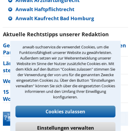
Anwalt Arzthaftungsrecht
Anwalt Haftpflichtrecht
Anwalt Kaufrecht Bad Homburg
Aktuelle Rechtstipps unserer Redaktion
Geänderte Abflugzeiten: Welche Rechte haben
anwalt-suchservice.de verwendet Cookies, um die
Pauschalurlauber?
Funktionsfähigkeit unserer Website zu gewährleisten.
Außerdem setzen wir zur Weiterentwicklung unserer
Lärm von den Nachbarn: Welche Rechte
Website im Sinne der Nutzer zusätzliche Cookies ein. Mit
dem Klick auf den Button "Cookies zulassen" stimmen Sie
stehen mir zu?
der Verwendung der von uns für die genannten Zwecke
Wer muss Zweitwohnungssteuer zahlen?
eingesetzten Cookies zu. Über den Button "Einstellungen
verwalten" können Sie sich über die eingesetzten Cookies
15 elementare Rechte, die jeder
informieren und den Umfang Ihrer Einwilligung
konfigurieren.
Wohnungseigentümer kennen sollte
Cookies zulassen
Teste Dein Rechtswissen
Einstellungen verwalten