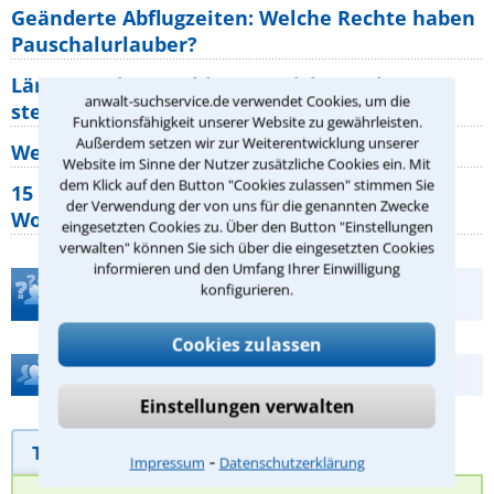
Geänderte Abflugzeiten: Welche Rechte haben
Pauschalurlauber?
Lärm von den Nachbarn: Welche Rechte
anwalt-suchservice.de verwendet Cookies, um die
stehen mir zu?
Funktionsfähigkeit unserer Website zu gewährleisten.
Außerdem setzen wir zur Weiterentwicklung unserer
Wer muss Zweitwohnungssteuer zahlen?
Website im Sinne der Nutzer zusätzliche Cookies ein. Mit
dem Klick auf den Button "Cookies zulassen" stimmen Sie
15 elementare Rechte, die jeder
der Verwendung der von uns für die genannten Zwecke
Wohnungseigentümer kennen sollte
eingesetzten Cookies zu. Über den Button "Einstellungen
verwalten" können Sie sich über die eingesetzten Cookies
informieren und den Umfang Ihrer Einwilligung
konfigurieren.
Teste Dein Rechtswissen
Cookies zulassen
Hilfe bei Ihrer Anwaltsuche?
Einstellungen verwalten
Telefonhilfe
Beratungsanfrage
⁃
Impressum
Datenschutzerklärung