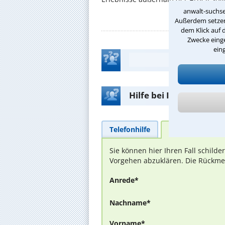
anwalt-suchse
Außerdem setzen 
dem Klick auf 
Zwecke einge
ein
Hilfe bei Ihrer Anwalt
Telefonhilfe
Beratungsanfra
Sie können hier Ihren Fall schild
Vorgehen abzuklären. Die Rückmel
Anrede*
Nachname*
Vorname*