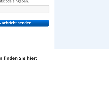
eitscode eingeben.
 finden Sie hier: