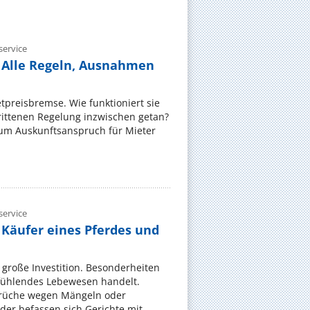
ervice
 Alle Regeln, Ausnahmen
ietpreisbremse. Wie funktioniert sie
rittenen Regelung inzwischen getan?
zum Auskunftsanspruch für Mieter
ervice
 Käufer eines Pferdes und
e große Investition. Besonderheiten
 fühlendes Lebewesen handelt.
rüche wegen Mängeln oder
er befassen sich Gerichte mit