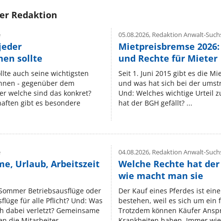
rer Redaktion
e
05.08.2026,
Redaktion Anwalt-Suchs
jeder
Mietpreisbremse 2026:
en sollte
und Rechte für Mieter
lte auch seine wichtigsten
Seit 1. Juni 2015 gibt es die M
nnen - gegenüber dem
und was hat sich bei der umst
er welche sind das konkret?
Und: Welches wichtige Urteil 
ften gibt es besondere
hat der BGH gefällt? ...
e
04.08.2026,
Redaktion Anwalt-Suchs
e, Urlaub, Arbeitszeit
Welche Rechte hat der
wie macht man sie
 Sommer Betriebsausflüge oder
Der Kauf eines Pferdes ist ein
lüge für alle Pflicht? Und: Was
bestehen, weil es sich um ein
ch dabei verletzt? Gemeinsame
Trotzdem können Käufer Ansp
n die Mitarbeiter ...
Krankheiten haben. Immer wied