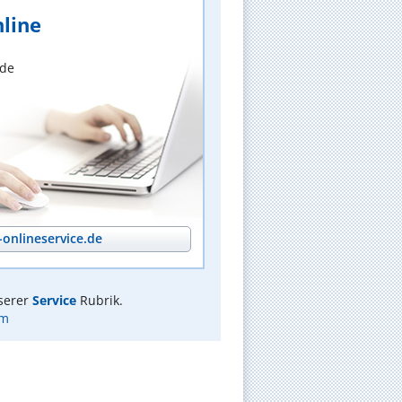
line
nde
onlineservice.de
serer
Service
Rubrik.
am