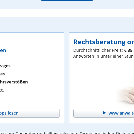
Rechtsberatung on
ten
Durchschnittlicher Preis:
€ 35
Antworten in unter einer Stu
rages
ges
hrsverstößen
c.
pps lesen
www.anwalt-
essum-Generator und alltagsrelevante Formulare finden Sie in un