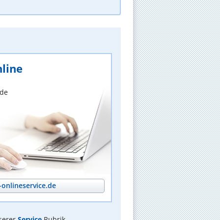
line
nde
onlineservice.de
serer
Service
Rubrik.