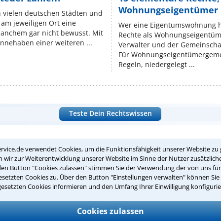
Wohnungseigentümer k
n vielen deutschen Städten und
am jeweiligen Ort eine
Wer eine Eigentumswohnung hat
manchem gar nicht bewusst. Mit
Rechte als Wohnungseigentüm
nnehaben einer weiteren ...
Verwalter und der Gemeinschaf
Für Wohnungseigentümergemei
Regeln, niedergelegt ...
Teste Dein Rechtswissen
suche?
rvice.de verwendet Cookies, um die Funktionsfähigkeit unserer Website zu 
wir zur Weiterentwicklung unserer Website im Sinne der Nutzer zusätzliche
den Button "Cookies zulassen" stimmen Sie der Verwendung der von uns fü
setzten Cookies zu. Über den Button "Einstellungen verwalten" können Sie 
ge
gesetzten Cookies informieren und den Umfang Ihrer Einwilligung konfigurie
ern. Anschließend werden sich spezialisierte Rechtsanwälte bei Ih
Cookies zulassen
dung durch einen Anwalt ist für Sie kostenlos.