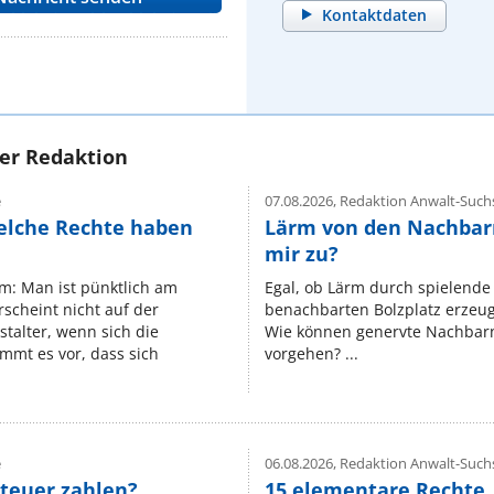
Kontaktdaten
rer Redaktion
e
07.08.2026,
Redaktion Anwalt-Suchs
elche Rechte haben
Lärm von den Nachbar
mir zu?
um: Man ist pünktlich am
Egal, ob Lärm durch spielende 
rscheint nicht auf der
benachbarten Bolzplatz erzeugt 
stalter, wenn sich die
Wie können genervte Nachbarn
mmt es vor, dass sich
vorgehen? ...
e
06.08.2026,
Redaktion Anwalt-Suchs
teuer zahlen?
15 elementare Rechte, 