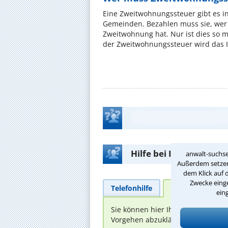
Eine Zweitwohnungssteuer gibt es i
Gemeinden. Bezahlen muss sie, wer 
Zweitwohnung hat. Nur ist dies so 
der Zweitwohnungssteuer wird das I
Hilfe bei Ihrer Anwalt
anwalt-suchse
Außerdem setzen 
dem Klick auf 
Zwecke einge
Telefonhilfe
Beratungsanfra
ein
Sie können hier Ihren Fall schild
Vorgehen abzuklären. Die Rückmel