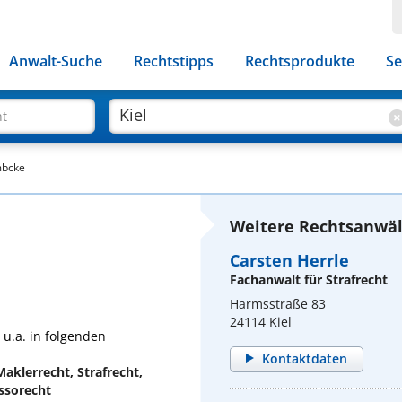
Anwalt-Suche
Rechtstipps
Rechtsprodukte
Se
ht
mbcke
Weitere Rechtsanwält
Carsten Herrle
Fachanwalt für Strafrecht
Harmsstraße 83
24114 Kiel
u.a. in folgenden
Kontaktdaten
aklerrecht, Strafrecht,
ssorecht