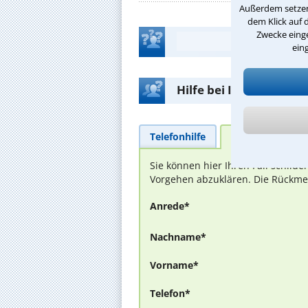
Außerdem setzen 
dem Klick auf 
Zwecke einge
ein
Hilfe bei Ihrer Anwalt
Telefonhilfe
Beratungsanfra
Sie können hier Ihren Fall schild
Vorgehen abzuklären. Die Rückmel
Anrede*
Nachname*
Vorname*
Telefon*