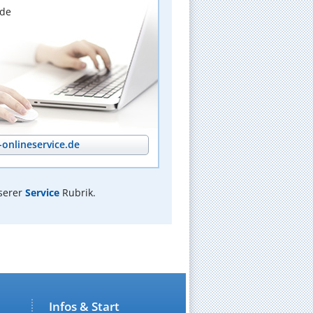
nde
onlineservice.de
serer
Service
Rubrik.
Infos & Start