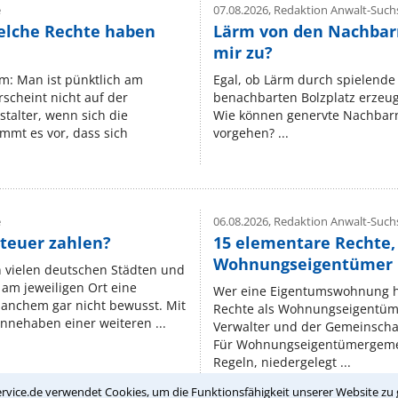
e
07.08.2026,
Redaktion Anwalt-Suchs
elche Rechte haben
Lärm von den Nachbar
mir zu?
um: Man ist pünktlich am
Egal, ob Lärm durch spielende 
rscheint nicht auf der
benachbarten Bolzplatz erzeugt 
stalter, wenn sich die
Wie können genervte Nachbarn
mmt es vor, dass sich
vorgehen? ...
e
06.08.2026,
Redaktion Anwalt-Suchs
teuer zahlen?
15 elementare Rechte, 
Wohnungseigentümer k
n vielen deutschen Städten und
am jeweiligen Ort eine
Wer eine Eigentumswohnung hat
manchem gar nicht bewusst. Mit
Rechte als Wohnungseigentüm
nnehaben einer weiteren ...
Verwalter und der Gemeinschaf
Für Wohnungseigentümergemei
Regeln, niedergelegt ...
rvice.de verwendet Cookies, um die Funktionsfähigkeit unserer Website zu 