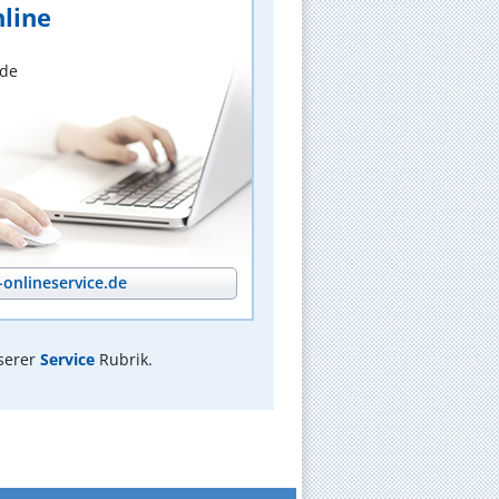
line
nde
onlineservice.de
serer
Service
Rubrik.