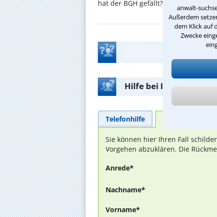
hat der BGH gefällt? ...
anwalt-suchse
Außerdem setzen 
dem Klick auf 
Zwecke einge
ein
Hilfe bei Ihrer Anwalt
Telefonhilfe
Beratungsanfra
Sie können hier Ihren Fall schild
Vorgehen abzuklären. Die Rückmel
Anrede*
Nachname*
Vorname*