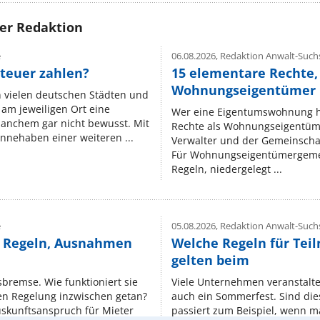
rer Redaktion
e
06.08.2026,
Redaktion Anwalt-Suchs
teuer zahlen?
15 elementare Rechte, 
Wohnungseigentümer k
n vielen deutschen Städten und
am jeweiligen Ort eine
Wer eine Eigentumswohnung hat
manchem gar nicht bewusst. Mit
Rechte als Wohnungseigentüm
nnehaben einer weiteren ...
Verwalter und der Gemeinschaf
Für Wohnungseigentümergemei
Regeln, niedergelegt ...
e
05.08.2026,
Redaktion Anwalt-Suchs
e Regeln, Ausnahmen
Welche Regeln für Teil
gelten beim
isbremse. Wie funktioniert sie
Viele Unternehmen veranstalt
nen Regelung inzwischen getan?
auch ein Sommerfest. Sind dies
uskunftsanspruch für Mieter
passiert zum Beispiel, wenn m