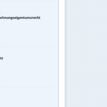
t
 Wohnungseigentumsrecht
ht